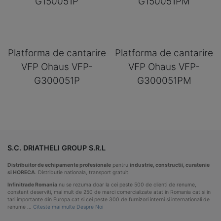
G150051P
G150051PM
Platforma de cantarire
Platforma de cantarire
VFP Ohaus VFP-
VFP Ohaus VFP-
G300051P
G300051PM
S.C. DRIATHELI GROUP S.R.L
Distribuitor de echipamente profesionale
pentru
industrie, constructii, curatenie
si HORECA
. Distributie nationala, transport gratuit.
Infinitrade Romania
nu se rezuma doar la cei peste 500 de clienti de renume,
constant deserviti, mai mult de 250 de marci comercializate atat in Romania cat si in
tari importante din Europa cat si cei peste 300 de furnizori interni si internationali de
renume …
Citeste mai multe Despre Noi