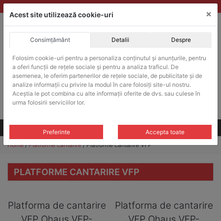
Skip
vanzari@balante-ohaus.ro
|
Infinitrade Romania
×
to
Acest site utilizează cookie-uri
content
Consimțământ
Detalii
Despre
ACHIZITII PUBLICE
Folosim cookie-uri pentru a personaliza conținutul și anunțurile, pentru
Produsele pot fi achizitionate si in sistemul SEAP / SICAP
a oferi funcții de rețele sociale și pentru a analiza traficul. De
Products
asemenea, le oferim partenerilor de rețele sociale, de publicitate și de
search
CAUTARE
analize informații cu privire la modul în care folosiți site-ul nostru.
Aceștia le pot combina cu alte informații oferite de dvs. sau culese în
urma folosirii serviciilor lor.
Cere-ne oferta!
Toate produsele
CONTACT
Preferinte
Accepta toate
Home
/
Platforme cantarire
/ Platforme cantarire VFP
PLATFORME CANTARIRE VFP
Platforma de cantarire
Platforma de cantarire
VFP Ohaus VFP-
VFP Ohaus VFP-