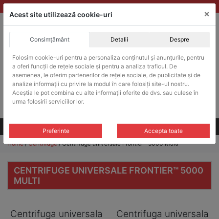
Skip
vanzari@balante-ohaus.ro
|
Infinitrade Romania
×
to
Acest site utilizează cookie-uri
content
Consimțământ
Detalii
Despre
ACHIZITII PUBLICE
Folosim cookie-uri pentru a personaliza conținutul și anunțurile, pentru
Produsele pot fi achizitionate si in sistemul SEAP / SICAP
a oferi funcții de rețele sociale și pentru a analiza traficul. De
Products
asemenea, le oferim partenerilor de rețele sociale, de publicitate și de
search
CAUTARE
analize informații cu privire la modul în care folosiți site-ul nostru.
Aceștia le pot combina cu alte informații oferite de dvs. sau culese în
urma folosirii serviciilor lor.
Cere-ne oferta!
Toate produsele
CONTACT
Preferinte
Accepta toate
Home
/
Centrifuge
/ Centrifuge universale Frontier™ 5000 Multi
CENTRIFUGE UNIVERSALE FRONTIER™ 5000
MULTI
Centrifuga universala
Centrifuga universala