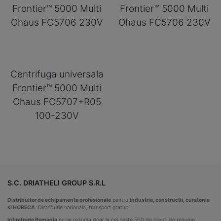
Frontier™ 5000 Multi
Frontier™ 5000 Multi
Ohaus FC5706 230V
Ohaus FC5706 230V
Centrifuga universala
Frontier™ 5000 Multi
Ohaus FC5707+R05
100-230V
S.C. DRIATHELI GROUP S.R.L
Distribuitor de echipamente profesionale
pentru
industrie, constructii, curatenie
si HORECA
. Distributie nationala, transport gratuit.
Infinitrade Romania
nu se rezuma doar la cei peste 500 de clienti de renume,