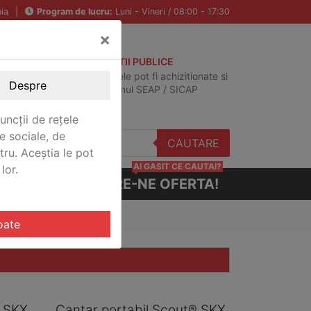
ia
|
Program de lucru:
Luni - Vineri / 08:00 - 17:30
×
ACHIZITII PUBLICE
Produsele pot fi achizitionate si
Despre
in sistemul SEAP / SICAP
uncții de rețele
e sociale, de
CAUTARE
stru. Aceștia le pot
AI GASIT CE CAUTAI?
lor.
CERE-NE OFERTA!
oate
® SKX
Cantar portabil Scout® SKX