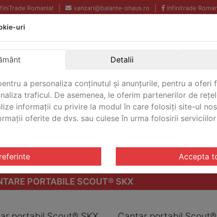
InfiniTrade Romania!
|
vanzari@balante-ohaus.ro
|
Infinitrade Roman
okie-uri
Echipamente profesionale
Livrare rapida.
pentru laborator.
Oriunde in Romania.
ământ
Detalii
Garantie Internationala.
entru a personaliza conținutul și anunțurile, pentru a oferi f
analiza traficul. De asemenea, le oferim partenerilor de rețel
lize informații cu privire la modul în care folosiți site-ul no
mații oferite de dvs. sau culese în urma folosirii serviciilor 
CONTACT
ile Scout® SKX
referinte
Accepta t
TARE PORTABILE SCOUT® SKX
ar portabil Scout® SKX
Cantar portabil Scout