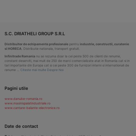
S.C. DRIATHELI GROUP S.R.L
Distribuitor de echipamente profesionale
pentru
industrie, constructii, curatenie
si HORECA
. Distributie nationala, transport gratuit.
Infinitrade Romania
nu se rezuma doar la cei peste 500 de clienti de renume,
constant deserviti, mai mult de 250 de marci comercializate atat in Romania cat si in
tari importante din Europa cat si cei peste 300 de furnizori interni si internationali de
renume …
Citeste mai multe Despre Noi
Pagini utile
www.danube-romania.ro
www.masinispalatindustriale.ro
www.cantare-balante-electronice.ro
Date de contact