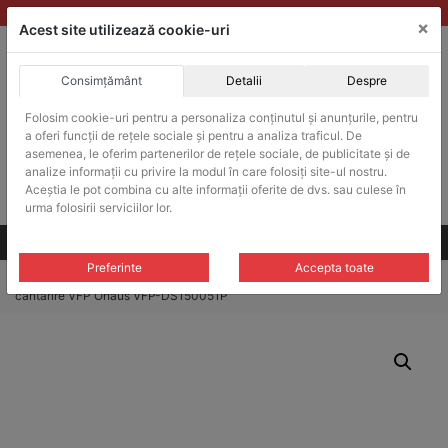
Skip
vanzari@balante-ohaus.ro
|
Infinitrade Romania
×
to
Acest site utilizează cookie-uri
content
Consimțământ
Detalii
Despre
ACHIZITII PUBLICE
Produsele pot fi achizitionate si in sistemul SEAP / SICAP
Folosim cookie-uri pentru a personaliza conținutul și anunțurile, pentru
a oferi funcții de rețele sociale și pentru a analiza traficul. De
Products
search
CAUTARE
asemenea, le oferim partenerilor de rețele sociale, de publicitate și de
analize informații cu privire la modul în care folosiți site-ul nostru.
Aceștia le pot combina cu alte informații oferite de dvs. sau culese în
Cere-ne oferta!
urma folosirii serviciilor lor.
Toate produsele
CONTACT
Preferinte
Accepta toate
Home
/
Platforme cantarire
/
Platforme cantarire VFP
/ Platforma de
cantarire VFP Ohaus VFP-DS150051P