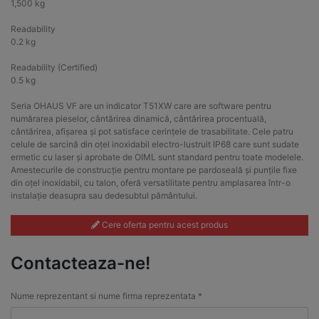
1,500 kg
Readability
0.2 kg
Readability (Certified)
0.5 kg
Seria OHAUS VF are un indicator T51XW care are software pentru
numărarea pieselor, cântărirea dinamică, cântărirea procentuală,
cântărirea, afișarea și pot satisface cerințele de trasabilitate. Cele patru
celule de sarcină din oțel inoxidabil electro-lustruit IP68 care sunt sudate
ermetic cu laser și aprobate de OIML sunt standard pentru toate modelele.
Amestecurile de construcție pentru montare pe pardoseală și punțile fixe
din oțel inoxidabil, cu talon, oferă versatilitate pentru amplasarea într-o
instalație deasupra sau dedesubtul pământului.
Cere oferta pentru acest produs
Contacteaza-ne!
Nume reprezentant si nume firma reprezentata *