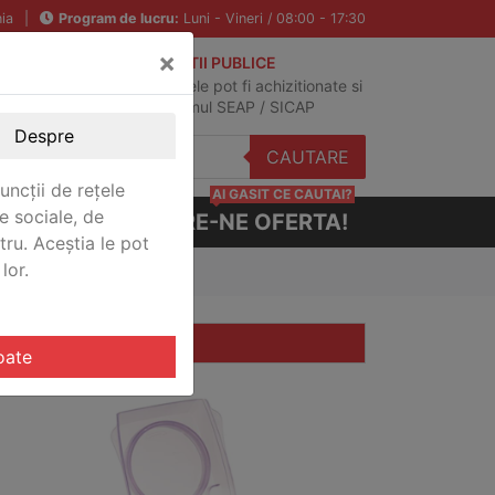
ia
|
Program de lucru:
Luni - Vineri / 08:00 - 17:30
×
ACHIZITII PUBLICE
Produsele pot fi achizitionate si
in sistemul SEAP / SICAP
Despre
CAUTARE
uncții de rețele
AI GASIT CE CAUTAI?
e sociale, de
CERE-NE OFERTA!
stru. Aceștia le pot
lor.
oate