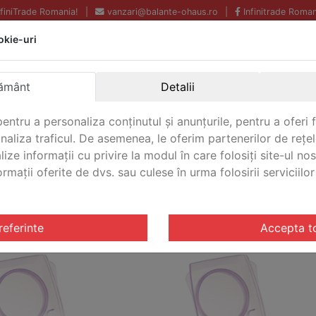
InfiniTrade Romania!
|
vanzari@balante-ohaus.ro
|
Infinitrade Roman
okie-uri
Echipamente profesionale
Livrare rapida.
pentru laborator.
Oriunde in Romania.
Garantie Internationala.
ământ
Detalii
entru a personaliza conținutul și anunțurile, pentru a oferi f
analiza traficul. De asemenea, le oferim partenerilor de rețel
CONTACT
lize informații cu privire la modul în care folosiți site-ul no
mații oferite de dvs. sau culese în urma folosirii serviciilor 
le Traveler
TARE PORTABILE TRAVELER
referinte
Accepta t