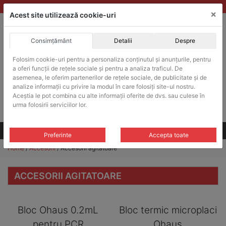
Skip
vanzari@balante-ohaus.ro
|
Infinitrade Romania
×
to
Acest site utilizează cookie-uri
content
Consimțământ
Detalii
Despre
ACHIZITII PUBLICE
Folosim cookie-uri pentru a personaliza conținutul și anunțurile, pentru
Produsele pot fi achizitionate si in sistemul SEAP / SICAP
a oferi funcții de rețele sociale și pentru a analiza traficul. De
Products
asemenea, le oferim partenerilor de rețele sociale, de publicitate și de
search
CAUTARE
analize informații cu privire la modul în care folosiți site-ul nostru.
Aceștia le pot combina cu alte informații oferite de dvs. sau culese în
urma folosirii serviciilor lor.
Cere-ne oferta!
Toate produsele
CONTACT
Preferinte
Accepta toate
Home
/
Accesorii
/ Accesorii agitatoare
ACCESORII AGITATOARE
Bloc Ohaus 0.2mL
Bloc termic microplaci
pentru PCR
Ohaus