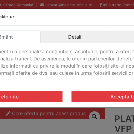
InfiniTrade Romania!
|
vanzari@balante-ohaus.ro
|
Infinitrade Roman
okie-uri
Echipamente profesionale
Livrare rapida.
pentru laborator.
Oriunde in Romania.
ământ
Detalii
Garantie Internationala.
entru a personaliza conținutul și anunțurile, pentru a oferi f
analiza traficul. De asemenea, le oferim partenerilor de rețel
lize informații cu privire la modul în care folosiți site-ul no
mații oferite de dvs. sau culese în urma folosirii serviciilor 
CONTACT
tarire VFP
/ Platforma de cantarire VFP Ohaus VFP-ES600
referinte
Accepta t
Cere oferta pentru acest produs
PLA
VFP