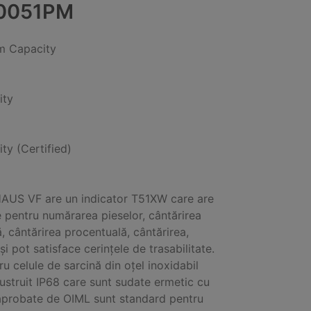
0051PM
 Capacity
ity
ity (Certified)
AUS VF are un indicator T51XW care are
 pentru numărarea pieselor, cântărirea
, cântărirea procentuală, cântărirea,
și pot satisface cerințele de trasabilitate.
ru celule de sarcină din oțel inoxidabil
lustruit IP68 care sunt sudate ermetic cu
 aprobate de OIML sunt standard pentru