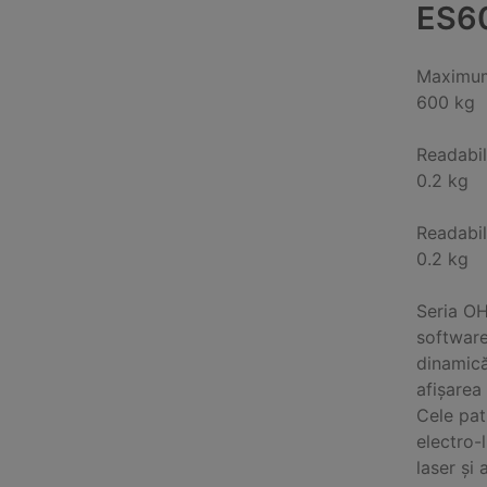
ES6
Maximum
600 kg
Readabil
0.2 kg
Readabil
0.2 kg
Seria OH
software
dinamică
afișarea 
Cele pat
electro-
laser și