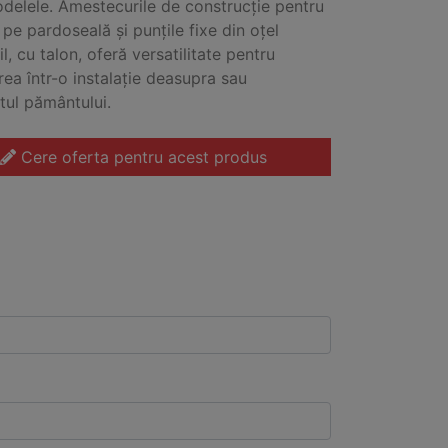
delele. Amestecurile de construcție pentru
pe pardoseală și punțile fixe din oțel
l, cu talon, oferă versatilitate pentru
ea într-o instalație deasupra sau
ul pământului.
Cere oferta pentru acest produs