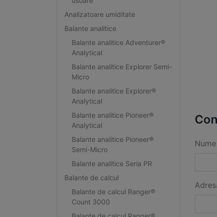
usoare
Analizatoare umiditate
Balante analitice
Balante analitice Adventurer®
Analytical
Balante analitice Explorer Semi-
Micro
Balante analitice Explorer®
Analytical
Balante analitice Pioneer®
Con
Analytical
Balante analitice Pioneer®
Nume 
Semi-Micro
Balante analitice Seria PR
Balante de calcul
Adres
Balante de calcul Ranger®
Count 3000
Balante de calcul Ranger®