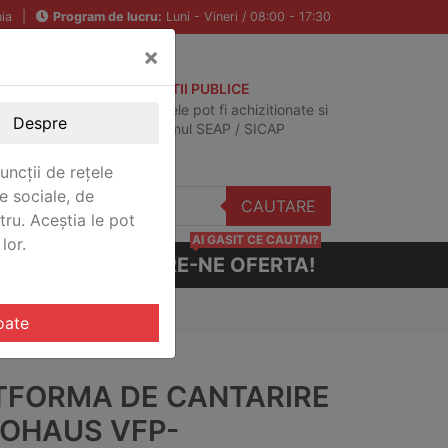
ia
|
Program de lucru:
Luni - Vineri / 08:00 - 17:30
×
ACHIZITII PUBLICE
Produsele pot fi achizitionate si
Despre
in sistemul SEAP / SICAP
uncții de rețele
e sociale, de
CAUTARE
stru. Aceștia le pot
AI GASIT CE CAUTAI?
lor.
CERE-NE OFERTA!
51PM
oate
TFORMA DE CANTARIRE
 OHAUS VFP-