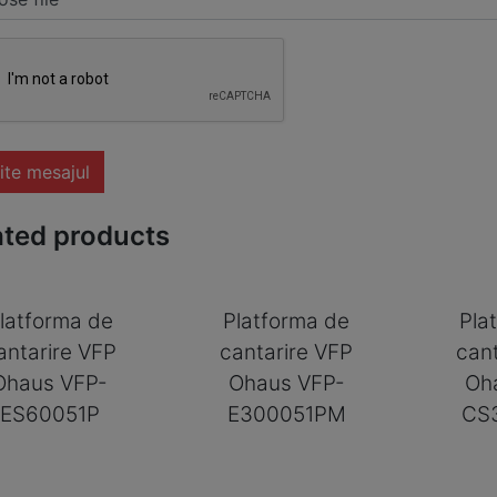
ite mesajul
ated products
latforma de
Platforma de
Pla
antarire VFP
cantarire VFP
can
Ohaus VFP-
Ohaus VFP-
Oh
ES60051P
E300051PM
CS