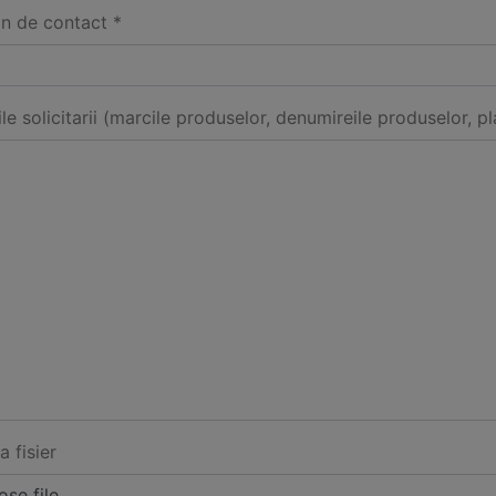
on de contact *
ile solicitarii (marcile produselor, denumireile produselor, pl
a fisier
se file