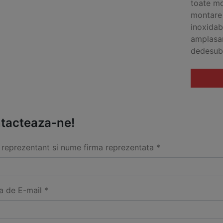
toate mo
montare 
inoxidabi
amplasar
dedesubt
tacteaza-ne!
reprezentant si nume firma reprezentata *
a de E-mail *