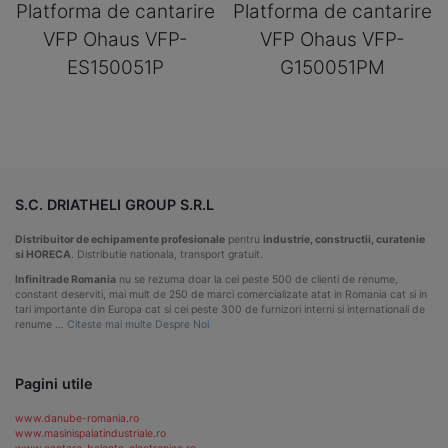
Platforma de cantarire
Platforma de cantarire
VFP Ohaus VFP-
VFP Ohaus VFP-
ES150051P
G150051PM
S.C. DRIATHELI GROUP S.R.L
Distribuitor de echipamente profesionale
pentru
industrie, constructii, curatenie
si HORECA
. Distributie nationala, transport gratuit.
Infinitrade Romania
nu se rezuma doar la cei peste 500 de clienti de renume,
constant deserviti, mai mult de 250 de marci comercializate atat in Romania cat si in
tari importante din Europa cat si cei peste 300 de furnizori interni si internationali de
renume …
Citeste mai multe Despre Noi
Pagini utile
www.danube-romania.ro
www.masinispalatindustriale.ro