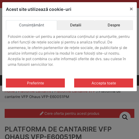
Skip
vanzari@balante-ohaus.ro
|
Infinitrade Romania
×
to
Acest site utilizează cookie-uri
content
Consimțământ
Detalii
Despre
ACHIZITII PUBLICE
Folosim cookie-uri pentru a personaliza conținutul și anunțurile, pentru
Produsele pot fi achizitionate si in sistemul SEAP / SICAP
a oferi funcții de rețele sociale și pentru a analiza traficul. De
Products
asemenea, le oferim partenerilor de rețele sociale, de publicitate și de
search
CAUTARE
analize informații cu privire la modul în care folosiți site-ul nostru.
Aceștia le pot combina cu alte informații oferite de dvs. sau culese în
urma folosirii serviciilor lor.
Cere-ne oferta!
Toate produsele
CONTACT
Preferinte
Accepta toate
Home
/
Platforme cantarire
/
Platforme cantarire VFP
/ Platforma de
cantarire VFP Ohaus VFP-E60051PM
Cere oferta pentru acest produs
PLATFORMA DE CANTARIRE VFP
OHAUS VFP-E60051PM