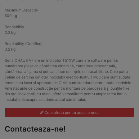
Maximum Capacity
600 kg
Readability
0.2 kg
Readability (Certified)
0.2 kg
Seria OHAUS VF are un indicator T51XW care are software pentru
numărarea pieselor, cântărirea dinamică, cântărirea procentuală,
cântărirea, afișarea și pot satisface cerințele de trasabilitate. Cele patru
celule de sarcină din oțel inoxidabil electro-lustruit IP68 care sunt sudate
ermetic cu laser și aprobate de OIML sunt standard pentru toate modelele.
Amestecurile de construcție pentru montare pe pardoseală și punțile fixe
din oțel inoxidabil, cu talon, oferă versatilitate pentru amplasarea într-o
instalație deasupra sau dedesubtul pământului.
Cere oferta pentru acest produs
Contacteaza-ne!