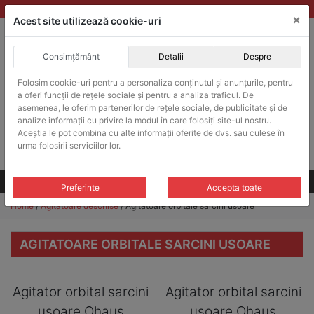
Skip
vanzari@balante-ohaus.ro
|
Infinitrade Romania
×
to
Acest site utilizează cookie-uri
content
Consimțământ
Detalii
Despre
ACHIZITII PUBLICE
Folosim cookie-uri pentru a personaliza conținutul și anunțurile, pentru
Produsele pot fi achizitionate si in sistemul SEAP / SICAP
a oferi funcții de rețele sociale și pentru a analiza traficul. De
Products
asemenea, le oferim partenerilor de rețele sociale, de publicitate și de
search
CAUTARE
analize informații cu privire la modul în care folosiți site-ul nostru.
Aceștia le pot combina cu alte informații oferite de dvs. sau culese în
urma folosirii serviciilor lor.
Cere-ne oferta!
Toate produsele
CONTACT
Preferinte
Accepta toate
Home
/
Agitatoare deschise
/ Agitatoare orbitale sarcini usoare
AGITATOARE ORBITALE SARCINI USOARE
Agitator orbital sarcini
Agitator orbital sarcini
usoare Ohaus
usoare Ohaus