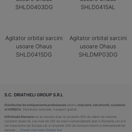
SHLD0403DG
SHLD0415AL
Agitator orbital sarcini
Agitator orbital sarcini
usoare Ohaus
usoare Ohaus
SHLD0415DG
SHLDMP03DG
S.C. DRIATHELI GROUP S.R.L
Distribuitor de echipamente profesionale
pentru
industrie, constructii, curatenie
si HORECA
. Distributie nationala, transport gratuit.
Infinitrade Romania
nu se rezuma doar la cei peste 500 de clienti de renume,
constant deserviti, mai mult de 250 de marci comercializate atat in Romania cat si in
tari importante din Europa cat si cei peste 300 de furnizori interni si internationali de
renume …
Citeste mai multe Despre Noi