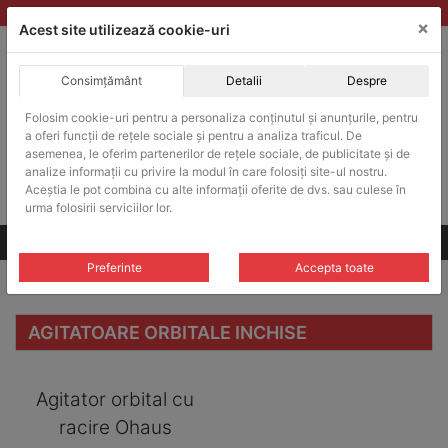
Skip
vanzari@balante-ohaus.ro
|
Infinitrade Romania
×
to
Acest site utilizează cookie-uri
content
Consimțământ
Detalii
Despre
ACHIZITII PUBLICE
Produsele pot fi achizitionate si in sistemul SEAP / SICAP
Folosim cookie-uri pentru a personaliza conținutul și anunțurile, pentru
a oferi funcții de rețele sociale și pentru a analiza traficul. De
Products
search
CAUTARE
asemenea, le oferim partenerilor de rețele sociale, de publicitate și de
analize informații cu privire la modul în care folosiți site-ul nostru.
Aceștia le pot combina cu alte informații oferite de dvs. sau culese în
Cere-ne oferta!
urma folosirii serviciilor lor.
Toate produsele
CONTACT
Preferinte
Accepta toate
Home
/
Agitatoare incubatoare/inchise
/ Agitatoare orbitale inchise
AGITATOARE ORBITALE INCHISE
Agitator orbital cu
racire Ohaus