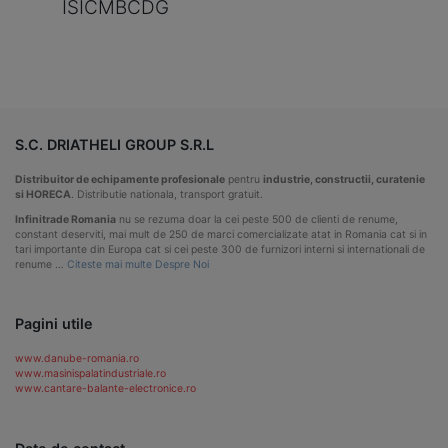
ISICMBCDG
S.C. DRIATHELI GROUP S.R.L
Distribuitor de echipamente profesionale
pentru
industrie, constructii, curatenie
si HORECA
. Distributie nationala, transport gratuit.
Infinitrade Romania
nu se rezuma doar la cei peste 500 de clienti de renume,
constant deserviti, mai mult de 250 de marci comercializate atat in Romania cat si in
tari importante din Europa cat si cei peste 300 de furnizori interni si internationali de
renume …
Citeste mai multe Despre Noi
Pagini utile
www.danube-romania.ro
www.masinispalatindustriale.ro
www.cantare-balante-electronice.ro