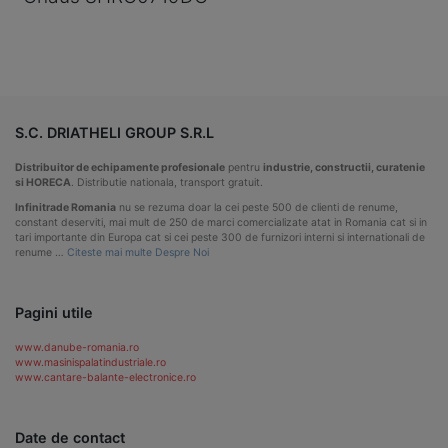
S.C. DRIATHELI GROUP S.R.L
Distribuitor de echipamente profesionale
pentru
industrie, constructii, curatenie
si HORECA
. Distributie nationala, transport gratuit.
Infinitrade Romania
nu se rezuma doar la cei peste 500 de clienti de renume,
constant deserviti, mai mult de 250 de marci comercializate atat in Romania cat si in
tari importante din Europa cat si cei peste 300 de furnizori interni si internationali de
renume …
Citeste mai multe Despre Noi
Pagini utile
www.danube-romania.ro
www.masinispalatindustriale.ro
www.cantare-balante-electronice.ro
Date de contact