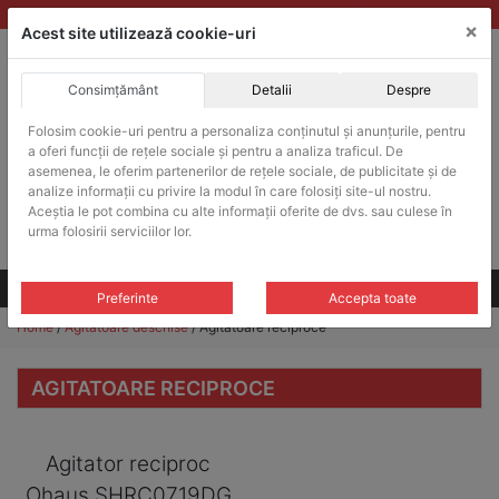
Skip
vanzari@balante-ohaus.ro
|
Infinitrade Romania
×
to
Acest site utilizează cookie-uri
content
Consimțământ
Detalii
Despre
ACHIZITII PUBLICE
Folosim cookie-uri pentru a personaliza conținutul și anunțurile, pentru
Produsele pot fi achizitionate si in sistemul SEAP / SICAP
a oferi funcții de rețele sociale și pentru a analiza traficul. De
Products
asemenea, le oferim partenerilor de rețele sociale, de publicitate și de
search
CAUTARE
analize informații cu privire la modul în care folosiți site-ul nostru.
Aceștia le pot combina cu alte informații oferite de dvs. sau culese în
urma folosirii serviciilor lor.
Cere-ne oferta!
Toate produsele
CONTACT
Preferinte
Accepta toate
Home
/
Agitatoare deschise
/ Agitatoare reciproce
AGITATOARE RECIPROCE
Agitator reciproc
Ohaus SHRC0719DG