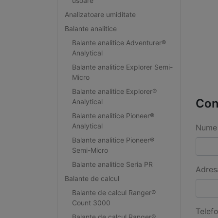
usoare
Analizatoare umiditate
Balante analitice
Balante analitice Adventurer®
Analytical
Balante analitice Explorer Semi-
Micro
Balante analitice Explorer®
Con
Analytical
Balante analitice Pioneer®
Analytical
Nume 
Balante analitice Pioneer®
Semi-Micro
Balante analitice Seria PR
Adres
Balante de calcul
Balante de calcul Ranger®
Count 3000
Telef
Balante de calcul Ranger®