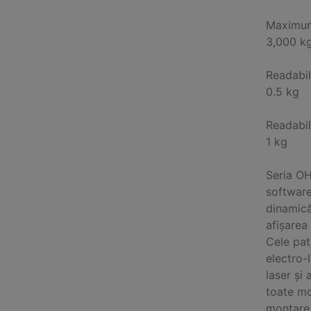
Maximum
3,000 k
Readabil
0.5 kg
Readabil
1 kg
Seria OH
software
dinamică
afișarea 
Cele pat
electro-
laser și
toate mo
montare 