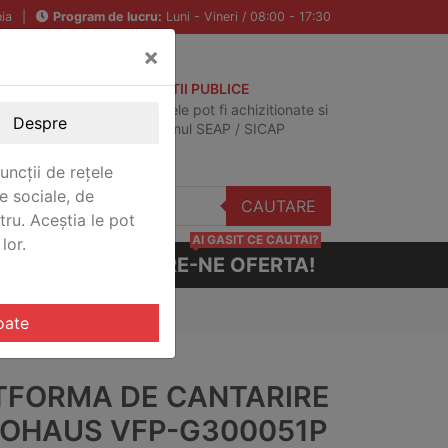
ia
|
Program de lucru:
Luni - Vineri / 08:00 - 17:30
×
ACHIZITII PUBLICE
Produsele pot fi achizitionate si
Despre
in sistemul SEAP / SICAP
uncții de rețele
e sociale, de
CAUTARE
stru. Aceștia le pot
AI GASIT CE CAUTAI?
lor.
CERE-NE OFERTA!
51P
oate
TFORMA DE CANTARIRE
 OHAUS VFP-G300051P