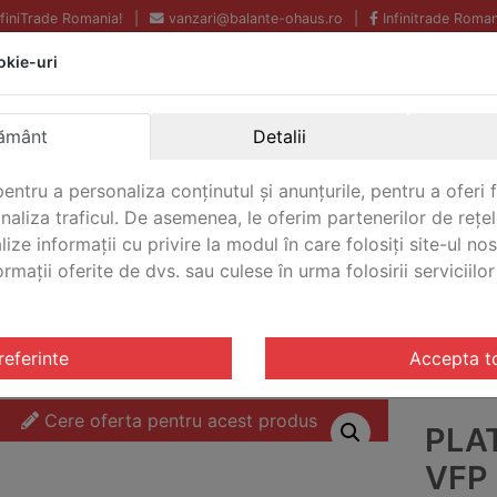
InfiniTrade Romania!
|
vanzari@balante-ohaus.ro
|
Infinitrade Roman
okie-uri
Echipamente profesionale
Livrare rapida.
pentru laborator.
Oriunde in Romania.
ământ
Detalii
Garantie Internationala.
entru a personaliza conținutul și anunțurile, pentru a oferi f
analiza traficul. De asemenea, le oferim partenerilor de rețel
lize informații cu privire la modul în care folosiți site-ul no
mații oferite de dvs. sau culese în urma folosirii serviciilor 
CONTACT
tarire VFP
/ Platforma de cantarire VFP Ohaus VFP-G3000
referinte
Accepta t
Cere oferta pentru acest produs
PLA
VFP