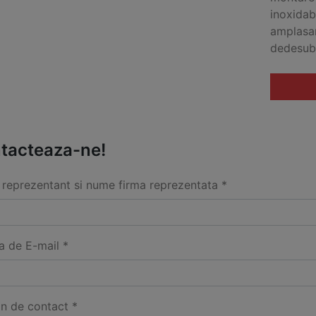
inoxidabi
amplasar
dedesubt
tacteaza-ne!
reprezentant si nume firma reprezentata *
a de E-mail *
on de contact *