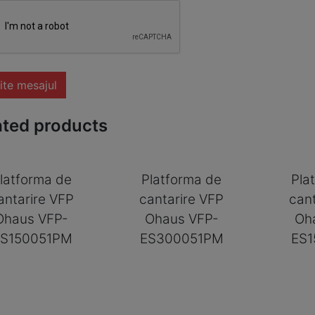
ite mesajul
ated products
latforma de
Platforma de
Pla
antarire VFP
cantarire VFP
can
Ohaus VFP-
Ohaus VFP-
Oh
S150051PM
ES300051PM
ES