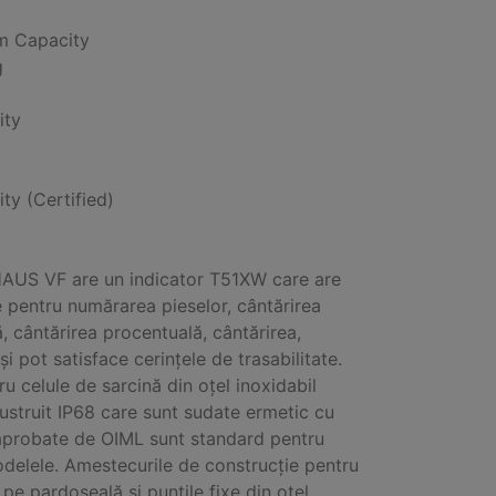
 Capacity
g
ity
ity (Certified)
AUS VF are un indicator T51XW care are
 pentru numărarea pieselor, cântărirea
, cântărirea procentuală, cântărirea,
și pot satisface cerințele de trasabilitate.
ru celule de sarcină din oțel inoxidabil
lustruit IP68 care sunt sudate ermetic cu
 aprobate de OIML sunt standard pentru
delele. Amestecurile de construcție pentru
pe pardoseală și punțile fixe din oțel