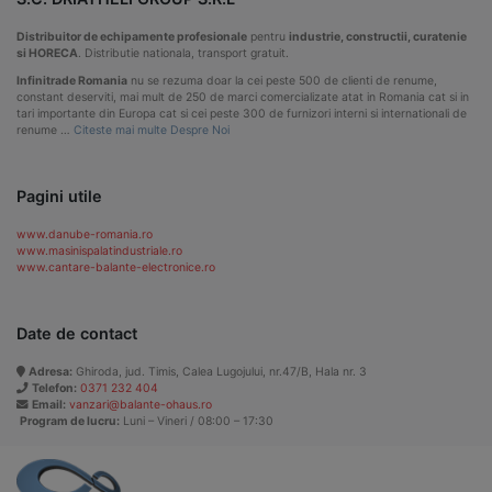
Distribuitor de echipamente profesionale
pentru
industrie, constructii, curatenie
si HORECA
. Distributie nationala, transport gratuit.
Infinitrade Romania
nu se rezuma doar la cei peste 500 de clienti de renume,
constant deserviti, mai mult de 250 de marci comercializate atat in Romania cat si in
tari importante din Europa cat si cei peste 300 de furnizori interni si internationali de
renume …
Citeste mai multe Despre Noi
Pagini utile
www.danube-romania.ro
www.masinispalatindustriale.ro
www.cantare-balante-electronice.ro
Date de contact
Adresa:
Ghiroda, jud. Timis, Calea Lugojului, nr.47/B, Hala nr. 3
Telefon:
0371 232 404
Email:
vanzari@balante-ohaus.ro
Program de lucru:
Luni – Vineri / 08:00 – 17:30