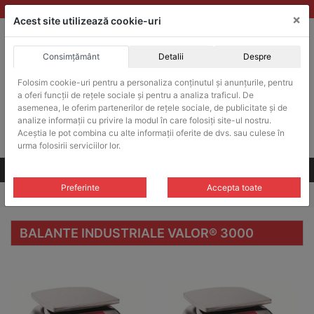
Skip
vanzari@balante-ohaus.ro
|
Infinitrade Romania
×
to
Acest site utilizează cookie-uri
content
Consimțământ
Detalii
Despre
ACHIZITII PUBLICE
Produsele pot fi achizitionate si in sistemul SEAP / SICAP
Folosim cookie-uri pentru a personaliza conținutul și anunțurile, pentru
a oferi funcții de rețele sociale și pentru a analiza traficul. De
Products
search
CAUTARE
asemenea, le oferim partenerilor de rețele sociale, de publicitate și de
analize informații cu privire la modul în care folosiți site-ul nostru.
Aceștia le pot combina cu alte informații oferite de dvs. sau culese în
Cere-ne oferta!
urma folosirii serviciilor lor.
Toate produsele
CONTACT
Preferinte
Accepta toate
Home
/
Balante industriale
/ Balante industriale Valor® 3000
BALANTE INDUSTRIALE VALOR® 3000