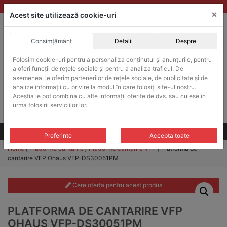
Skip
vanzari@balante-ohaus.ro
|
Infinitrade Romania
×
to
Acest site utilizează cookie-uri
content
Consimțământ
Detalii
Despre
ACHIZITII PUBLICE
Folosim cookie-uri pentru a personaliza conținutul și anunțurile, pentru
Produsele pot fi achizitionate si in sistemul SEAP / SICAP
a oferi funcții de rețele sociale și pentru a analiza traficul. De
Products
asemenea, le oferim partenerilor de rețele sociale, de publicitate și de
search
CAUTARE
analize informații cu privire la modul în care folosiți site-ul nostru.
Aceștia le pot combina cu alte informații oferite de dvs. sau culese în
urma folosirii serviciilor lor.
Cere-ne oferta!
Toate produsele
CONTACT
Preferinte
Accepta toate
Home
/
Platforme cantarire
/
Platforme cantarire VFP
/ Platforma de
cantarire VFP Ohaus VFP-DS30051PM
Cere oferta pentru acest produs
PLATFORMA DE CANTARIRE VFP
OHAUS VFP-DS30051PM