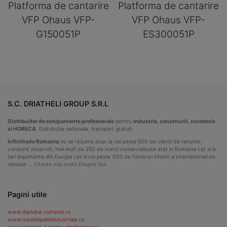
Platforma de cantarire
Platforma de cantarire
VFP Ohaus VFP-
VFP Ohaus VFP-
G150051P
ES300051P
S.C. DRIATHELI GROUP S.R.L
Distribuitor de echipamente profesionale
pentru
industrie, constructii, curatenie
si HORECA
. Distributie nationala, transport gratuit.
Infinitrade Romania
nu se rezuma doar la cei peste 500 de clienti de renume,
constant deserviti, mai mult de 250 de marci comercializate atat in Romania cat si in
tari importante din Europa cat si cei peste 300 de furnizori interni si internationali de
renume …
Citeste mai multe Despre Noi
Pagini utile
www.danube-romania.ro
www.masinispalatindustriale.ro