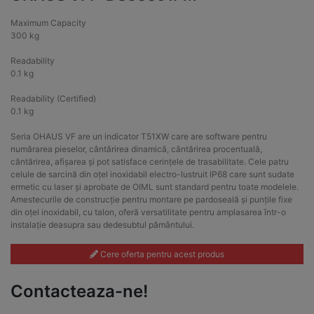
Maximum Capacity
300 kg
Readability
0.1 kg
Readability (Certified)
0.1 kg
Seria OHAUS VF are un indicator T51XW care are software pentru
numărarea pieselor, cântărirea dinamică, cântărirea procentuală,
cântărirea, afișarea și pot satisface cerințele de trasabilitate. Cele patru
celule de sarcină din oțel inoxidabil electro-lustruit IP68 care sunt sudate
ermetic cu laser și aprobate de OIML sunt standard pentru toate modelele.
Amestecurile de construcție pentru montare pe pardoseală și punțile fixe
din oțel inoxidabil, cu talon, oferă versatilitate pentru amplasarea într-o
instalație deasupra sau dedesubtul pământului.
Cere oferta pentru acest produs
Contacteaza-ne!