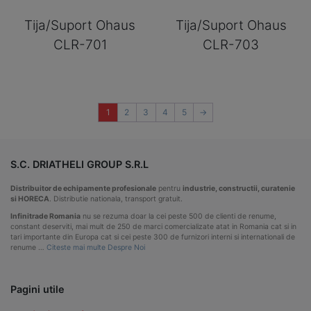
Tija/Suport Ohaus
Tija/Suport Ohaus
CLR-701
CLR-703
1
2
3
4
5
→
S.C. DRIATHELI GROUP S.R.L
Distribuitor de echipamente profesionale
pentru
industrie, constructii, curatenie
si HORECA
. Distributie nationala, transport gratuit.
Infinitrade Romania
nu se rezuma doar la cei peste 500 de clienti de renume,
constant deserviti, mai mult de 250 de marci comercializate atat in Romania cat si in
tari importante din Europa cat si cei peste 300 de furnizori interni si internationali de
renume …
Citeste mai multe Despre Noi
Pagini utile