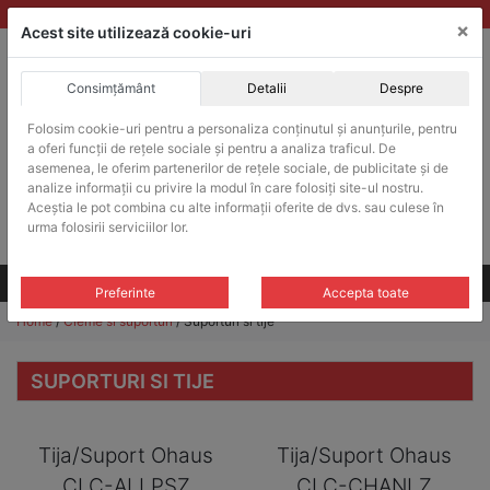
Skip
vanzari@balante-ohaus.ro
|
Infinitrade Romania
×
to
Acest site utilizează cookie-uri
content
Consimțământ
Detalii
Despre
ACHIZITII PUBLICE
Folosim cookie-uri pentru a personaliza conținutul și anunțurile, pentru
Produsele pot fi achizitionate si in sistemul SEAP / SICAP
a oferi funcții de rețele sociale și pentru a analiza traficul. De
Products
asemenea, le oferim partenerilor de rețele sociale, de publicitate și de
search
CAUTARE
analize informații cu privire la modul în care folosiți site-ul nostru.
Aceștia le pot combina cu alte informații oferite de dvs. sau culese în
urma folosirii serviciilor lor.
Cere-ne oferta!
Toate produsele
CONTACT
Preferinte
Accepta toate
Home
/
Cleme si suporturi
/ Suporturi si tije
SUPORTURI SI TIJE
Tija/Suport Ohaus
Tija/Suport Ohaus
CLC-ALLPSZ
CLC-CHANLZ