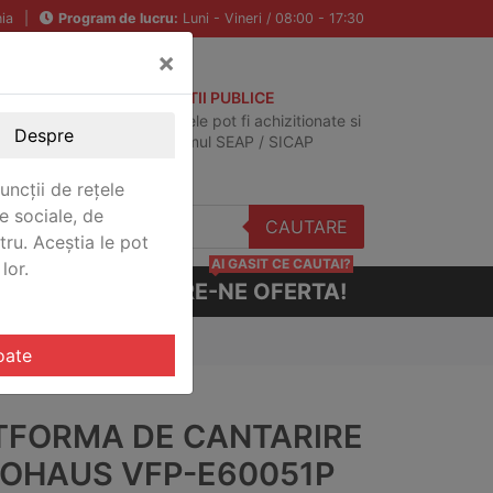
ia
|
Program de lucru:
Luni - Vineri / 08:00 - 17:30
×
ACHIZITII PUBLICE
Produsele pot fi achizitionate si
Despre
in sistemul SEAP / SICAP
uncții de rețele
e sociale, de
CAUTARE
stru. Aceștia le pot
AI GASIT CE CAUTAI?
lor.
CERE-NE OFERTA!
P
oate
TFORMA DE CANTARIRE
 OHAUS VFP-E60051P