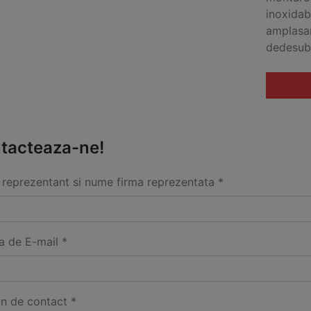
inoxidabi
amplasar
dedesubt
tacteaza-ne!
reprezentant si nume firma reprezentata *
a de E-mail *
on de contact *