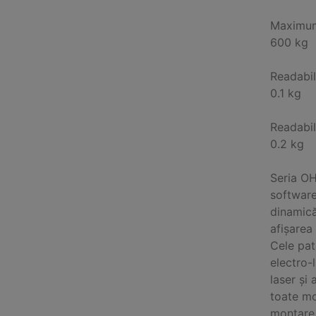
Maximum
600 kg
Readabil
0.1 kg
Readabil
0.2 kg
Seria OH
software
dinamică
afișarea 
Cele pat
electro-
laser și
toate mo
montare 