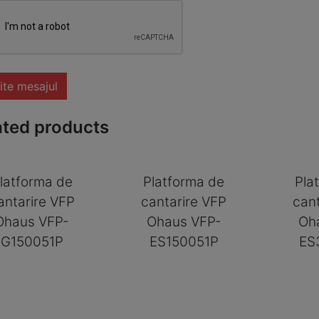
ite mesajul
ated products
latforma de
Platforma de
Pla
antarire VFP
cantarire VFP
can
Ohaus VFP-
Ohaus VFP-
Oh
G150051P
ES150051P
ES