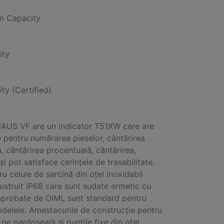
 Capacity
ity
ity (Certified)
AUS VF are un indicator T51XW care are
 pentru numărarea pieselor, cântărirea
, cântărirea procentuală, cântărirea,
și pot satisface cerințele de trasabilitate.
ru celule de sarcină din oțel inoxidabil
lustruit IP68 care sunt sudate ermetic cu
 aprobate de OIML sunt standard pentru
delele. Amestecurile de construcție pentru
pe pardoseală și punțile fixe din oțel