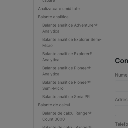
usoare
Analizatoare umiditate
Balante analitice
Balante analitice Adventurer®
Analytical
Balante analitice Explorer Semi-
Micro
Balante analitice Explorer®
Con
Analytical
Balante analitice Pioneer®
Analytical
Nume 
Balante analitice Pioneer®
Semi-Micro
Balante analitice Seria PR
Adres
Balante de calcul
Balante de calcul Ranger®
Count 3000
Telef
Balante de calcul Ranger®