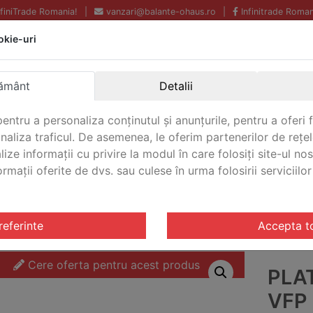
InfiniTrade Romania!
|
vanzari@balante-ohaus.ro
|
Infinitrade Roman
okie-uri
Echipamente profesionale
Livrare rapida.
pentru laborator.
Oriunde in Romania.
ământ
Detalii
Garantie Internationala.
entru a personaliza conținutul și anunțurile, pentru a oferi f
analiza traficul. De asemenea, le oferim partenerilor de rețel
lize informații cu privire la modul în care folosiți site-ul no
mații oferite de dvs. sau culese în urma folosirii serviciilor 
CONTACT
tarire VFP
/ Platforma de cantarire VFP Ohaus VFP-E60051
referinte
Accepta t
Cere oferta pentru acest produs
PLA
VFP