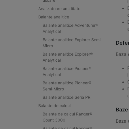
usoare
Analizatoare umiditate
Balante analitice
Balante analitice Adventurer®
Analytical
Balante analitice Explorer Semi-
Defen
Micro
Baza 
Balante analitice Explorer®
Analytical
Balante analitice Pioneer®
Analytical
Balante analitice Pioneer®
Semi-Micro
Balante analitice Seria PR
Balante de calcul
Baze 
Balante de calcul Ranger®
Count 3000
Baza 
Balante de calcul Ranger®