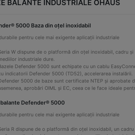
E BALANTE INDUSTRIALE OHAUS
der® 5000 Baza din oțel inoxidabil
urabile pentru cele mai exigente aplicații industriale
Seria W dispune de o platformă din oțel inoxidabil, cadru și 
mediilor industriale dure.
Bazele Defender 5000 sunt echipate cu un cablu EasyConnec
cu indicatorii Defender 5000 (TD52), accelerarea instalării.
Defender 5000 de baze sunt certificate NTEP și aprobate 
asemenea, aprobări OIML și EC, ceea ce le face ideale pentr
 balante Defender® 5000
urabile pentru cele mai exigente aplicații industriale
Seria R dispune de o platformă din oțel inoxidabil, un cadru 