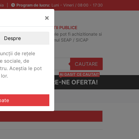
ia
|
Program de lucru:
Luni - Vineri / 08:00 - 17:30
×
ACHIZITII PUBLICE
Produsele pot fi achizitionate si
Despre
in sistemul SEAP / SICAP
uncții de rețele
e sociale, de
CAUTARE
stru. Aceștia le pot
AI GASIT CE CAUTAI?
lor.
CERE-NE OFERTA!
oate