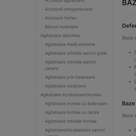
Accesorii agitatoare
BAZ
Accesorii omogenizoare
Accesorii Vortex
Defen
Blocuri modulare
Agitatoare deschise
Baze d
Agitatoare medii extreme
Agitatoare orbitale sarcini grele
Agitatoare orbitale sarcini
usoare
Agitatoare prin balansare
Agitatoare reciproce
Agitatoare incubatoare/inchise
Baze
Agitatoare inchise cu balansare
Agitatoare inchise cu racire
Baze d
Agitatoare orbitale inchise
Agitatoare/incubatoare sarcini