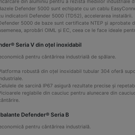
încărcare din aluminiu pentru a rezista mediilor industriale d
Bazele Defender 5000 sunt echipate cu un cablu EasyConnec
cu indicatorii Defender 5000 (TD52), accelerarea instalării.
Defender 5000 de baze sunt certificate NTEP și aprobate 
asemenea, aprobări OIML și EC, ceea ce le face ideale pentr
der® Seria V din oțel inoxidabil
economică pentru cântărirea industrială de spălare.
Platforma robustă din oțel inoxidabil tubular 304 oferă supo
industriale.
Celulele de sarcină IP67 asigură rezultate precise și repetabi
Picioarele reglabile din cauciuc pentru alunecare din cauciuc
cântărire.
balante Defender® Seria B
economică pentru cântărirea industrială.