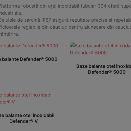
Platforma robustă din oțel inoxidabil tubular 304 oferă supo
industriale.
Celulele de sarcină IP67 asigură rezultate precise și repetabi
Picioarele reglabile din cauciuc pentru alunecare din cauciuc
cântărire.
 balante Defender® 5000
Baze balante otel inoxid
Defender® 5000
e balante otel inoxidabil
Defender® V