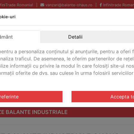
InfiniTrade Romania!
|
vanzari@balante-ohaus.ro
|
Infinitrade Roman
okie-uri
Echipamente profesionale
Livrare rapida.
pentru laborator.
Oriunde in Romania.
ământ
Detalii
Garantie Internationala.
entru a personaliza conținutul și anunțurile, pentru a oferi f
analiza traficul. De asemenea, le oferim partenerilor de rețel
lize informații cu privire la modul în care folosiți site-ul no
mații oferite de dvs. sau culese în urma folosirii serviciilor 
CONTACT
referinte
Accepta t
E BALANTE INDUSTRIALE