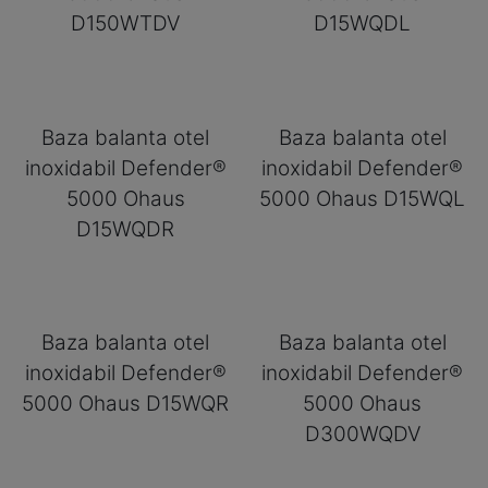
D150WTDV
D15WQDL
Baza balanta otel
Baza balanta otel
inoxidabil Defender®
inoxidabil Defender®
5000 Ohaus
5000 Ohaus D15WQL
D15WQDR
Baza balanta otel
Baza balanta otel
inoxidabil Defender®
inoxidabil Defender®
5000 Ohaus D15WQR
5000 Ohaus
D300WQDV