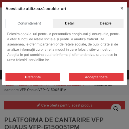
Skip
vanzari@balante-ohaus.ro
|
Infinitrade Romania
×
to
Acest site utilizează cookie-uri
content
Consimțământ
Detalii
Despre
ACHIZITII PUBLICE
Folosim cookie-uri pentru a personaliza conținutul și anunțurile, pentru
Produsele pot fi achizitionate si in sistemul SEAP / SICAP
a oferi funcții de rețele sociale și pentru a analiza traficul. De
Products
asemenea, le oferim partenerilor de rețele sociale, de publicitate și de
search
CAUTARE
analize informații cu privire la modul în care folosiți site-ul nostru.
Aceștia le pot combina cu alte informații oferite de dvs. sau culese în
urma folosirii serviciilor lor.
Cere-ne oferta!
Toate produsele
CONTACT
Preferinte
Accepta toate
Home
/
Platforme cantarire
/
Platforme cantarire VFP
/ Platforma de
cantarire VFP Ohaus VFP-G150051PM
Cere oferta pentru acest produs
PLATFORMA DE CANTARIRE VFP
OHAUS VFP-G150051PM