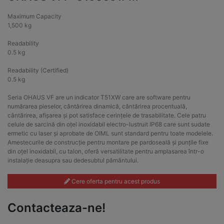
Maximum Capacity
1,500 kg
Readability
0.5 kg
Readability (Certified)
0.5 kg
Seria OHAUS VF are un indicator T51XW care are software pentru
numărarea pieselor, cântărirea dinamică, cântărirea procentuală,
cântărirea, afișarea și pot satisface cerințele de trasabilitate. Cele patru
celule de sarcină din oțel inoxidabil electro-lustruit IP68 care sunt sudate
ermetic cu laser și aprobate de OIML sunt standard pentru toate modelele.
Amestecurile de construcție pentru montare pe pardoseală și punțile fixe
din oțel inoxidabil, cu talon, oferă versatilitate pentru amplasarea într-o
instalație deasupra sau dedesubtul pământului.
Cere oferta pentru acest produs
Contacteaza-ne!