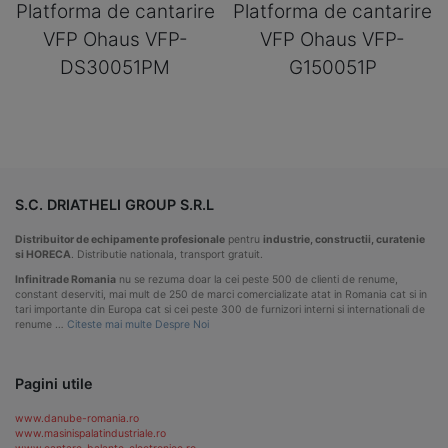
Platforma de cantarire
Platforma de cantarire
VFP Ohaus VFP-
VFP Ohaus VFP-
DS30051PM
G150051P
S.C. DRIATHELI GROUP S.R.L
Distribuitor de echipamente profesionale
pentru
industrie, constructii, curatenie
si HORECA
. Distributie nationala, transport gratuit.
Infinitrade Romania
nu se rezuma doar la cei peste 500 de clienti de renume,
constant deserviti, mai mult de 250 de marci comercializate atat in Romania cat si in
tari importante din Europa cat si cei peste 300 de furnizori interni si internationali de
renume …
Citeste mai multe Despre Noi
Pagini utile
www.danube-romania.ro
www.masinispalatindustriale.ro