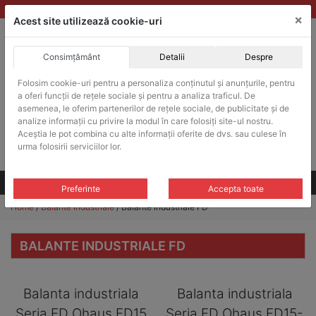
Skip
vanzari@balante-ohaus.ro
|
Infinitrade Romania
×
to
Acest site utilizează cookie-uri
content
Consimțământ
Detalii
Despre
ACHIZITII PUBLICE
Folosim cookie-uri pentru a personaliza conținutul și anunțurile, pentru
Produsele pot fi achizitionate si in sistemul SEAP / SICAP
a oferi funcții de rețele sociale și pentru a analiza traficul. De
Products
asemenea, le oferim partenerilor de rețele sociale, de publicitate și de
search
CAUTARE
analize informații cu privire la modul în care folosiți site-ul nostru.
Aceștia le pot combina cu alte informații oferite de dvs. sau culese în
urma folosirii serviciilor lor.
Cere-ne oferta!
Toate produsele
CONTACT
Preferinte
Accepta toate
Home
/
Balante industriale
/ Balante industriale FD
BALANTE INDUSTRIALE FD
Balanta industriala
Balanta industriala
Seria FD Ohaus FD15
Seria FD Ohaus FD15-