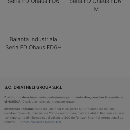
Seria FD Ohaus FD6
Seria FD Ohaus FD6-
M
Balanta industriala
Seria FD Ohaus FD6H
S.C. DRIATHELI GROUP S.R.L
Distribuitor de echipamente profesionale
pentru
industrie, constructii, curatenie
si HORECA
. Distributie nationala, transport gratuit.
Infinitrade Romania
nu se rezuma doar la cei peste 500 de clienti de renume,
constant deserviti, mai mult de 250 de marci comercializate atat in Romania cat si in
tari importante din Europa cat si cei peste 300 de furnizori interni si internationali de
renume …
Citeste mai multe Despre Noi