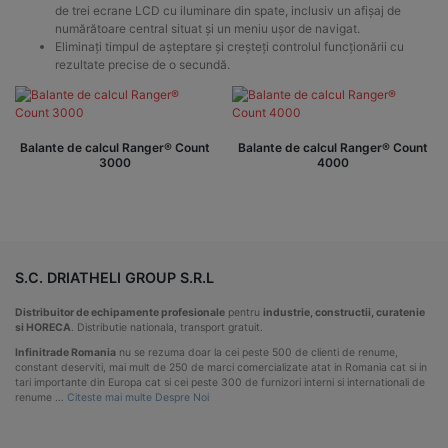
de trei ecrane LCD cu iluminare din spate, inclusiv un afișaj de
numărătoare central situat și un meniu ușor de navigat.
Eliminați timpul de așteptare și creșteți controlul funcționării cu
rezultate precise de o secundă.
Balante de calcul Ranger® Count
Balante de calcul Ranger® Count
3000
4000
S.C. DRIATHELI GROUP S.R.L
Distribuitor de echipamente profesionale
pentru
industrie, constructii, curatenie
si HORECA
. Distributie nationala, transport gratuit.
Infinitrade Romania
nu se rezuma doar la cei peste 500 de clienti de renume,
constant deserviti, mai mult de 250 de marci comercializate atat in Romania cat si in
tari importante din Europa cat si cei peste 300 de furnizori interni si internationali de
renume …
Citeste mai multe Despre Noi