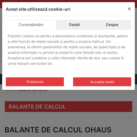
Skip
vanzari@balante-ohaus.ro
|
Infinitrade Romania
×
to
Acest site utilizează cookie-uri
content
Consimțământ
Detalii
Despre
ACHIZITII PUBLICE
Folosim cookie-uri pentru a personaliza conținutul și anunțurile, pentru
Produsele pot fi achizitionate si in sistemul SEAP / SICAP
a oferi funcții de rețele sociale și pentru a analiza traficul. De
Products
asemenea, le oferim partenerilor de rețele sociale, de publicitate și de
search
CAUTARE
analize informații cu privire la modul în care folosiți site-ul nostru.
Aceștia le pot combina cu alte informații oferite de dvs. sau culese în
urma folosirii serviciilor lor.
Cere-ne oferta!
Toate produsele
CONTACT
Preferinte
Accepta toate
Home
/ Balante de calcul
BALANTE DE CALCUL
BALANTE DE CALCUL OHAUS