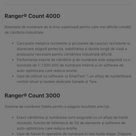
Ranger® Count 4000
Balanțele de numărare de la linia superioară pentru cele mai dificile condiții
de cântărire industriale.
Carcasele metalice rezistente și picioarele de cauciuc rezistente la
alunecare asigură protecția, stabilitatea și durata lungă de viață a
produsului necesare pentru cântărirea industrială dificilă.
Performanța exactă de cântărire și de numărare este asigurată cu o
rezoluție de 1: 1.500.000 de numărare internă și un software de
auto-optimizare care reduce erorile.
Ușor de utilizat cu software-ul SmarText ™, un afișaj de numărătoare
central situat și tastele dedicate Sample și Tare.
Ranger® Count 3000
Sisteme de numărare fiabile pentru a asigura rezultate precise
Exact cântărirea și numărarea sunt asigurate cu un afișaj de înaltă
rezoluție, funcție de bibliotecă de 30 de elemente și software de
auto-optimizare care reduce erorile.
Ușor de folosit în operațiile de numărare în mai multe etape. Dispune