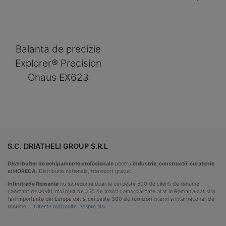
Balanta de precizie
Explorer® Precision
Ohaus EX623
S.C. DRIATHELI GROUP S.R.L
Distribuitor de echipamente profesionale
pentru
industrie, constructii, curatenie
si HORECA
. Distributie nationala, transport gratuit.
Infinitrade Romania
nu se rezuma doar la cei peste 500 de clienti de renume,
constant deserviti, mai mult de 250 de marci comercializate atat in Romania cat si in
tari importante din Europa cat si cei peste 300 de furnizori interni si internationali de
renume …
Citeste mai multe Despre Noi