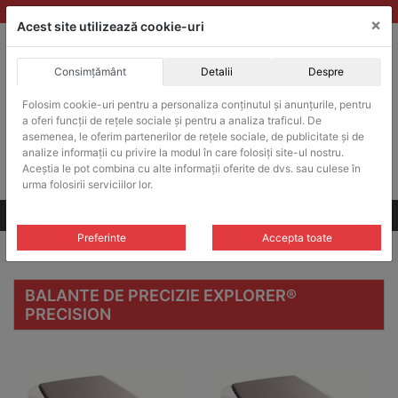
Skip
vanzari@balante-ohaus.ro
|
Infinitrade Romania
×
to
Acest site utilizează cookie-uri
content
Consimțământ
Detalii
Despre
ACHIZITII PUBLICE
Produsele pot fi achizitionate si in sistemul SEAP / SICAP
Folosim cookie-uri pentru a personaliza conținutul și anunțurile, pentru
a oferi funcții de rețele sociale și pentru a analiza traficul. De
Products
search
CAUTARE
asemenea, le oferim partenerilor de rețele sociale, de publicitate și de
analize informații cu privire la modul în care folosiți site-ul nostru.
Aceștia le pot combina cu alte informații oferite de dvs. sau culese în
Cere-ne oferta!
urma folosirii serviciilor lor.
Toate produsele
CONTACT
Preferinte
Accepta toate
Home
/
Balante de precizie
/ Balante de precizie Explorer® Precision
BALANTE DE PRECIZIE EXPLORER®
PRECISION