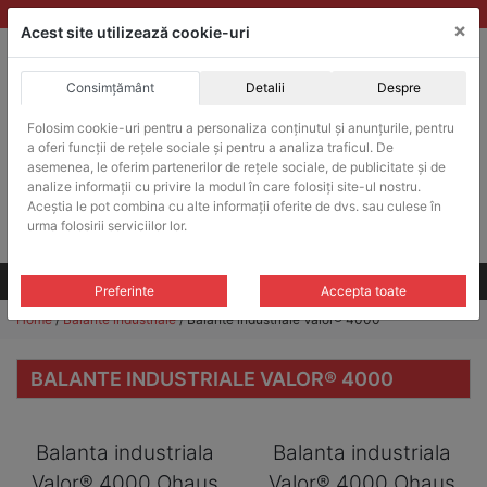
Skip
vanzari@balante-ohaus.ro
|
Infinitrade Romania
×
to
Acest site utilizează cookie-uri
content
Consimțământ
Detalii
Despre
ACHIZITII PUBLICE
Folosim cookie-uri pentru a personaliza conținutul și anunțurile, pentru
Produsele pot fi achizitionate si in sistemul SEAP / SICAP
a oferi funcții de rețele sociale și pentru a analiza traficul. De
Products
asemenea, le oferim partenerilor de rețele sociale, de publicitate și de
search
CAUTARE
analize informații cu privire la modul în care folosiți site-ul nostru.
Aceștia le pot combina cu alte informații oferite de dvs. sau culese în
urma folosirii serviciilor lor.
Cere-ne oferta!
Toate produsele
CONTACT
Preferinte
Accepta toate
Home
/
Balante industriale
/ Balante industriale Valor® 4000
BALANTE INDUSTRIALE VALOR® 4000
Balanta industriala
Balanta industriala
Valor® 4000 Ohaus
Valor® 4000 Ohaus