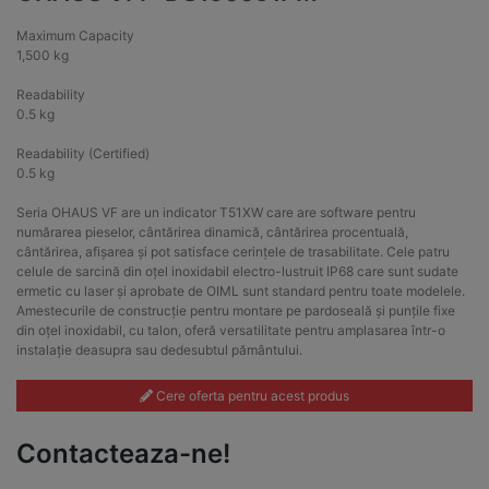
Maximum Capacity
1,500 kg
Readability
0.5 kg
Readability (Certified)
0.5 kg
Seria OHAUS VF are un indicator T51XW care are software pentru
numărarea pieselor, cântărirea dinamică, cântărirea procentuală,
cântărirea, afișarea și pot satisface cerințele de trasabilitate. Cele patru
celule de sarcină din oțel inoxidabil electro-lustruit IP68 care sunt sudate
ermetic cu laser și aprobate de OIML sunt standard pentru toate modelele.
Amestecurile de construcție pentru montare pe pardoseală și punțile fixe
din oțel inoxidabil, cu talon, oferă versatilitate pentru amplasarea într-o
instalație deasupra sau dedesubtul pământului.
Cere oferta pentru acest produs
Contacteaza-ne!