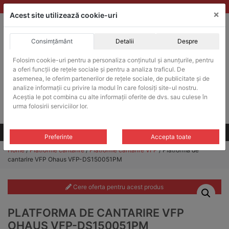
Skip
vanzari@balante-ohaus.ro
|
Infinitrade Romania
×
to
Acest site utilizează cookie-uri
content
Consimțământ
Detalii
Despre
ACHIZITII PUBLICE
Folosim cookie-uri pentru a personaliza conținutul și anunțurile, pentru
Produsele pot fi achizitionate si in sistemul SEAP / SICAP
a oferi funcții de rețele sociale și pentru a analiza traficul. De
Products
asemenea, le oferim partenerilor de rețele sociale, de publicitate și de
search
CAUTARE
analize informații cu privire la modul în care folosiți site-ul nostru.
Aceștia le pot combina cu alte informații oferite de dvs. sau culese în
urma folosirii serviciilor lor.
Cere-ne oferta!
Toate produsele
CONTACT
Preferinte
Accepta toate
Home
/
Platforme cantarire
/
Platforme cantarire VFP
/ Platforma de
cantarire VFP Ohaus VFP-DS150051PM
Cere oferta pentru acest produs
PLATFORMA DE CANTARIRE VFP
OHAUS VFP-DS150051PM