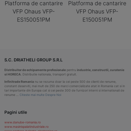
Platforma de cantarire
Platforma de cantarire
VFP Ohaus VFP-
VFP Ohaus VFP-
ES150051PM
E150051PM
S.C. DRIATHELI GROUP S.R.L
Distribuitor de echipamente profesionale
pentru
industrie, constructii, curatenie
si HORECA
. Distributie nationala, transport gratuit.
Infinitrade Romania
nu se rezuma doar la cei peste 500 de clienti de renume,
constant deserviti, mai mult de 250 de marci comercializate atat in Romania cat si in
tari importante din Europa cat si cei peste 300 de furnizori interni si internationali de
renume …
Citeste mai multe Despre Noi
Pagini utile
www.danube-romania.ro
www.masinispalatindustriale.ro