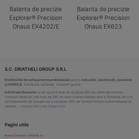
Balanta de precizie
Balanta de precizie
Explorer® Precision
Explorer® Precision
Ohaus EX4202/E
Ohaus EX623
S.C. DRIATHELI GROUP S.R.L
Distribuitor de echipamente profesionale
pentru
industrie, constructii, curatenie
si HORECA
. Distributie nationala, transport gratuit.
Infinitrade Romania
nu se rezuma doar la cei peste 500 de clienti de renume,
constant deserviti, mai mult de 250 de marci comercializate atat in Romania cat si in
tari importante din Europa cat si cei peste 300 de furnizori interni si internationali de
renume …
Citeste mai multe Despre Noi
Pagini utile
www.danube-romania.ro