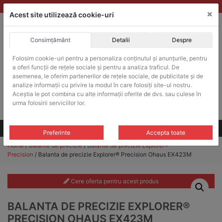
Skip
vanzari@balante-ohaus.ro
|
Infinitrade Romania
×
to
Acest site utilizează cookie-uri
content
Consimțământ
Detalii
Despre
ACHIZITII PUBLICE
Folosim cookie-uri pentru a personaliza conținutul și anunțurile, pentru
Produsele pot fi achizitionate si in sistemul SEAP / SICAP
a oferi funcții de rețele sociale și pentru a analiza traficul. De
Products
asemenea, le oferim partenerilor de rețele sociale, de publicitate și de
search
CAUTARE
analize informații cu privire la modul în care folosiți site-ul nostru.
Aceștia le pot combina cu alte informații oferite de dvs. sau culese în
urma folosirii serviciilor lor.
Cere-ne oferta!
Toate produsele
CONTACT
Preferinte
Accepta toate
Home
/
Balante de precizie
/
Balante de precizie Explorer®
Precision
/ Balanta de precizie Explorer® Precision Ohaus EX423M
Cere oferta pentru acest produs
BALANTA DE PRECIZIE EXPLORER®
PRECISION OHAUS EX423M