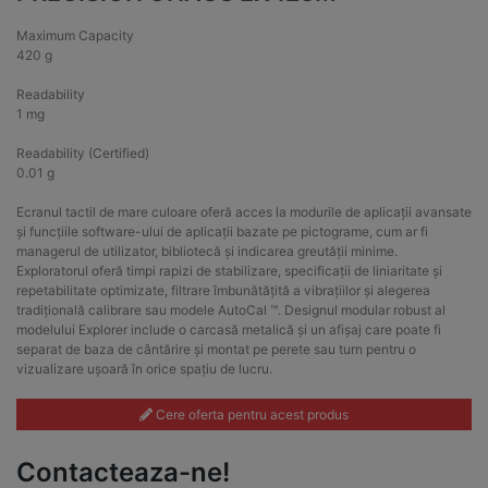
Maximum Capacity
420 g
Readability
1 mg
Readability (Certified)
0.01 g
Ecranul tactil de mare culoare oferă acces la modurile de aplicații avansate
și funcțiile software-ului de aplicații bazate pe pictograme, cum ar fi
managerul de utilizator, bibliotecă și indicarea greutății minime.
Exploratorul oferă timpi rapizi de stabilizare, specificații de liniaritate și
repetabilitate optimizate, filtrare îmbunătățită a vibrațiilor și alegerea
tradițională calibrare sau modele AutoCal ™. Designul modular robust al
modelului Explorer include o carcasă metalică și un afișaj care poate fi
separat de baza de cântărire și montat pe perete sau turn pentru o
vizualizare ușoară în orice spațiu de lucru.
Cere oferta pentru acest produs
Contacteaza-ne!