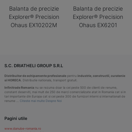
Balanta de precizie
Balanta de precizie
Explorer® Precision
Explorer® Precision
Ohaus EX10202M
Ohaus EX6201
S.C. DRIATHELI GROUP S.R.L
Distribuitor de echipamente profesionale
pentru
industrie, constructii, curatenie
si HORECA
. Distributie nationala, transport gratuit.
Infinitrade Romania
nu se rezuma doar la cei peste 500 de clienti de renume,
constant deserviti, mai mult de 250 de marci comercializate atat in Romania cat si in
tari importante din Europa cat si cei peste 300 de furnizori interni si internationali de
renume …
Citeste mai multe Despre Noi
Pagini utile
www.danube-romania.ro