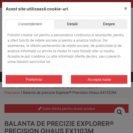
Skip
vanzari@balante-ohaus.ro
|
Infinitrade Romania
×
to
Acest site utilizează cookie-uri
content
Consimțământ
Detalii
Despre
ACHIZITII PUBLICE
Folosim cookie-uri pentru a personaliza conținutul și anunțurile, pentru
Produsele pot fi achizitionate si in sistemul SEAP / SICAP
a oferi funcții de rețele sociale și pentru a analiza traficul. De
Products
asemenea, le oferim partenerilor de rețele sociale, de publicitate și de
search
CAUTARE
analize informații cu privire la modul în care folosiți site-ul nostru.
Aceștia le pot combina cu alte informații oferite de dvs. sau culese în
urma folosirii serviciilor lor.
Cere-ne oferta!
Toate produsele
CONTACT
Preferinte
Accepta toate
Home
/
Balante de precizie
/
Balante de precizie Explorer®
Precision
/ Balanta de precizie Explorer® Precision Ohaus EX1103M
Cere oferta pentru acest produs
BALANTA DE PRECIZIE EXPLORER®
PRECISION OHAUS EX1103M