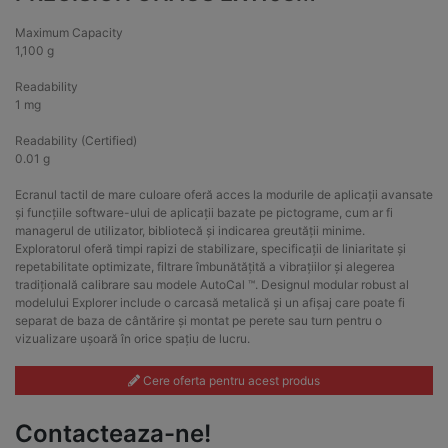
Maximum Capacity
1,100 g
Readability
1 mg
Readability (Certified)
0.01 g
Ecranul tactil de mare culoare oferă acces la modurile de aplicații avansate
și funcțiile software-ului de aplicații bazate pe pictograme, cum ar fi
managerul de utilizator, bibliotecă și indicarea greutății minime.
Exploratorul oferă timpi rapizi de stabilizare, specificații de liniaritate și
repetabilitate optimizate, filtrare îmbunătățită a vibrațiilor și alegerea
tradițională calibrare sau modele AutoCal ™. Designul modular robust al
modelului Explorer include o carcasă metalică și un afișaj care poate fi
separat de baza de cântărire și montat pe perete sau turn pentru o
vizualizare ușoară în orice spațiu de lucru.
Cere oferta pentru acest produs
Contacteaza-ne!