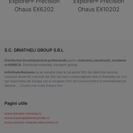
Explorer® Precision
Explorer® Precision
Ohaus EX6202
Ohaus EX10202
S.C. DRIATHELI GROUP S.R.L
Distribuitor de echipamente profesionale
pentru
industrie, constructii, curatenie
si HORECA
. Distributie nationala, transport gratuit.
Infinitrade Romania
nu se rezuma doar la cei peste 500 de clienti de renume,
constant deserviti, mai mult de 250 de marci comercializate atat in Romania cat si in
tari importante din Europa cat si cei peste 300 de furnizori interni si internationali de
renume …
Citeste mai multe Despre Noi
Pagini utile
www.danube-romania.ro
www.masinispalatindustriale.ro
www.cantare-balante-electronice.ro