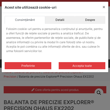
Skip
vanzari@balante-ohaus.ro
|
Infinitrade Romania
×
to
Acest site utilizează cookie-uri
content
Consimțământ
Detalii
Despre
ACHIZITII PUBLICE
Folosim cookie-uri pentru a personaliza conținutul și anunțurile, pentru
Produsele pot fi achizitionate si in sistemul SEAP / SICAP
a oferi funcții de rețele sociale și pentru a analiza traficul. De
Products
asemenea, le oferim partenerilor de rețele sociale, de publicitate și de
search
CAUTARE
analize informații cu privire la modul în care folosiți site-ul nostru.
Aceștia le pot combina cu alte informații oferite de dvs. sau culese în
urma folosirii serviciilor lor.
Cere-ne oferta!
Toate produsele
CONTACT
Preferinte
Accepta toate
Home
/
Balante de precizie
/
Balante de precizie Explorer®
Precision
/ Balanta de precizie Explorer® Precision Ohaus EX2202
Cere oferta pentru acest produs
BALANTA DE PRECIZIE EXPLORER®
PRECISION OHAUS EX2202