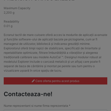
Maximum Capacity
2,200 g
Readability
0.01 g
Ecranul tactil de mare culoare oferă acces la modurile de aplicații avansate
și funcțiile software-ului de aplicații bazate pe pictograme, cum ar fi
managerul de utilizator, bibliotecă și indicarea greutății minime.
Exploratorul oferă timpi rapizi de stabilizare, specificații de liniaritate și
repetabilitate optimizate, filtrare îmbunătățită a vibrațiilor și alegerea
tradițională calibrare sau modele AutoCal ™. Designul modular robust al
modelului Explorer include o carcasă metalică și un afișaj care poate fi
separat de baza de cântărire și montat pe perete sau turn pentru o
vizualizare ușoară în orice spațiu de lucru.
Cere oferta pentru acest produs
Contacteaza-ne!
Nume reprezentant si nume firma reprezentata *