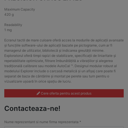
Maximum Capacity
420 g
Readability
1 mg
Ecranul tactil de mare culoare oferă acces la modurile de aplicații avansate
și funcțiile software-ului de aplicații bazate pe pictograme, cum ar fi
managerul de utilizator, bibliotecă și indicarea greutății minime.
Exploratorul oferă timpi rapizi de stabilizare, specificații de liniaritate și
repetabilitate optimizate, filtrare îmbunătățită a vibrațiilor și alegerea
tradițională calibrare sau modele AutoCal ™. Designul modular robust al
modelului Explorer include o carcasă metalică și un afișaj care poate fi
separat de baza de cântărire și montat pe perete sau turn pentru o
vizualizare ușoară în orice spațiu de lucru.
Cere oferta pentru acest produs
Contacteaza-ne!
Nume reprezentant si nume firma reprezentata *