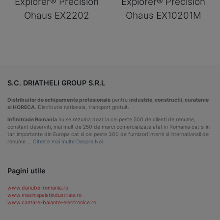
Explorer® Precision
Explorer® Precision
Ohaus EX2202
Ohaus EX10201M
S.C. DRIATHELI GROUP S.R.L
Distribuitor de echipamente profesionale
pentru
industrie, constructii, curatenie
si HORECA
. Distributie nationala, transport gratuit.
Infinitrade Romania
nu se rezuma doar la cei peste 500 de clienti de renume,
constant deserviti, mai mult de 250 de marci comercializate atat in Romania cat si in
tari importante din Europa cat si cei peste 300 de furnizori interni si internationali de
renume …
Citeste mai multe Despre Noi
Pagini utile
www.danube-romania.ro
www.masinispalatindustriale.ro
www.cantare-balante-electronice.ro