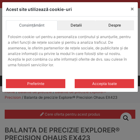
Skip
vanzari@balante-ohaus.ro
|
Infinitrade Romania
×
to
Acest site utilizează cookie-uri
content
Consimțământ
Detalii
Despre
ACHIZITII PUBLICE
Folosim cookie-uri pentru a personaliza conținutul și anunțurile, pentru
Produsele pot fi achizitionate si in sistemul SEAP / SICAP
a oferi funcții de rețele sociale și pentru a analiza traficul. De
Products
asemenea, le oferim partenerilor de rețele sociale, de publicitate și de
search
CAUTARE
analize informații cu privire la modul în care folosiți site-ul nostru.
Aceștia le pot combina cu alte informații oferite de dvs. sau culese în
urma folosirii serviciilor lor.
Cere-ne oferta!
Toate produsele
CONTACT
Preferinte
Accepta toate
Home
/
Balante de precizie
/
Balante de precizie Explorer®
Precision
/ Balanta de precizie Explorer® Precision Ohaus EX423
Cere oferta pentru acest produs
BALANTA DE PRECIZIE EXPLORER®
PRECISION OHAUS EX423