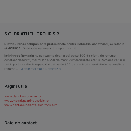
S.C. DRIATHELI GROUP S.R.L
Distribuitor de echipamente profesionale
pentru
industrie, constructii, curatenie
si HORECA
. Distributie nationala, transport gratuit.
Infinitrade Romania
nu se rezuma doar la cei peste 500 de clienti de renume,
constant deserviti, mai mult de 250 de marci comercializate atat in Romania cat si in
tari importante din Europa cat si cei peste 300 de furnizori interni si internationali de
renume …
Citeste mai multe Despre Noi
Pagini utile
www.danube-romania.ro
www.masinispalatindustriale.ro
www.cantare-balante-electronice.ro
Date de contact