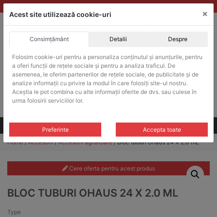
Skip
vanzari@balante-ohaus.ro
|
Infinitrade Romania
×
to
Acest site utilizează cookie-uri
content
Consimțământ
Detalii
Despre
ACHIZITII PUBLICE
Folosim cookie-uri pentru a personaliza conținutul și anunțurile, pentru
Produsele pot fi achizitionate si in sistemul SEAP / SICAP
a oferi funcții de rețele sociale și pentru a analiza traficul. De
Products
asemenea, le oferim partenerilor de rețele sociale, de publicitate și de
search
CAUTARE
analize informații cu privire la modul în care folosiți site-ul nostru.
Aceștia le pot combina cu alte informații oferite de dvs. sau culese în
urma folosirii serviciilor lor.
Cere-ne oferta!
Toate produsele
CONTACT
Preferinte
Accepta toate
Home
/
Accesorii
/
Accesorii agitatoare
/ Bloc tuburi Ohaus 24 X 2.0 mL
Cere oferta pentru acest produs
BLOC TUBURI OHAUS 24 X 2.0 ML
Type