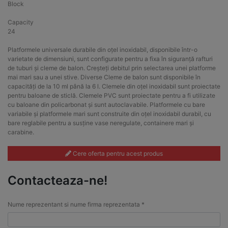
Block
Capacity
24
Platformele universale durabile din oțel inoxidabil, disponibile într-o
varietate de dimensiuni, sunt configurate pentru a fixa în siguranță rafturi
de tuburi și cleme de balon. Creșteți debitul prin selectarea unei platforme
mai mari sau a unei stive. Diverse Cleme de balon sunt disponibile în
capacități de la 10 ml până la 6 l. Clemele din oțel inoxidabil sunt proiectate
pentru baloane de sticlă. Clemele PVC sunt proiectate pentru a fi utilizate
cu baloane din policarbonat și sunt autoclavabile. Platformele cu bare
variabile și platformele mari sunt construite din oțel inoxidabil durabil, cu
bare reglabile pentru a susține vase neregulate, containere mari și
carabine.
Cere oferta pentru acest produs
Contacteaza-ne!
Nume reprezentant si nume firma reprezentata *