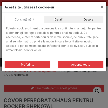
Skip
vanzari@balante-ohaus.ro
|
Infinitrade Romania
×
to
Acest site utilizează cookie-uri
content
Consimțământ
Detalii
Despre
ACHIZITII PUBLICE
Folosim cookie-uri pentru a personaliza conținutul și anunțurile, pentru
Produsele pot fi achizitionate si in sistemul SEAP / SICAP
a oferi funcții de rețele sociale și pentru a analiza traficul. De
Products
asemenea, le oferim partenerilor de rețele sociale, de publicitate și de
search
CAUTARE
analize informații cu privire la modul în care folosiți site-ul nostru.
Aceștia le pot combina cu alte informații oferite de dvs. sau culese în
urma folosirii serviciilor lor.
Cere-ne oferta!
Toate produsele
CONTACT
Preferinte
Accepta toate
Home
/
Accesorii
/
Accesorii agitatoare
/ Covor perforat Ohaus pentru
Rocker SHRK07AL
Cere oferta pentru acest produs
COVOR PERFORAT OHAUS PENTRU
ROCKER SHRK07AL