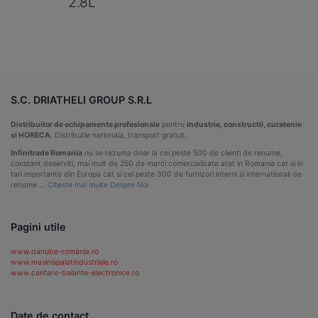
2.8L
S.C. DRIATHELI GROUP S.R.L
Distribuitor de echipamente profesionale
pentru
industrie, constructii, curatenie
si HORECA
. Distributie nationala, transport gratuit.
Infinitrade Romania
nu se rezuma doar la cei peste 500 de clienti de renume,
constant deserviti, mai mult de 250 de marci comercializate atat in Romania cat si in
tari importante din Europa cat si cei peste 300 de furnizori interni si internationali de
renume …
Citeste mai multe Despre Noi
Pagini utile
www.danube-romania.ro
www.masinispalatindustriale.ro
www.cantare-balante-electronice.ro
Date de contact