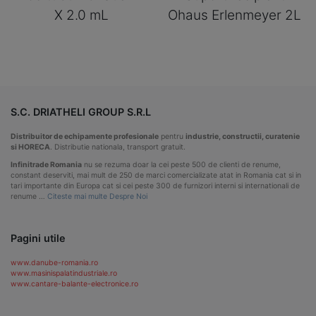
X 2.0 mL
Ohaus Erlenmeyer 2L
S.C. DRIATHELI GROUP S.R.L
Distribuitor de echipamente profesionale
pentru
industrie, constructii, curatenie
si HORECA
. Distributie nationala, transport gratuit.
Infinitrade Romania
nu se rezuma doar la cei peste 500 de clienti de renume,
constant deserviti, mai mult de 250 de marci comercializate atat in Romania cat si in
tari importante din Europa cat si cei peste 300 de furnizori interni si internationali de
renume …
Citeste mai multe Despre Noi
Pagini utile
www.danube-romania.ro
www.masinispalatindustriale.ro
www.cantare-balante-electronice.ro