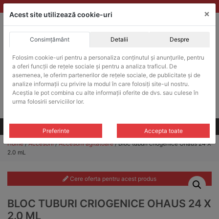
Skip
vanzari@balante-ohaus.ro
|
Infinitrade Romania
×
to
Acest site utilizează cookie-uri
content
Consimțământ
Detalii
Despre
ACHIZITII PUBLICE
Folosim cookie-uri pentru a personaliza conținutul și anunțurile, pentru
Produsele pot fi achizitionate si in sistemul SEAP / SICAP
a oferi funcții de rețele sociale și pentru a analiza traficul. De
Products
asemenea, le oferim partenerilor de rețele sociale, de publicitate și de
search
CAUTARE
analize informații cu privire la modul în care folosiți site-ul nostru.
Aceștia le pot combina cu alte informații oferite de dvs. sau culese în
urma folosirii serviciilor lor.
Cere-ne oferta!
Toate produsele
CONTACT
Preferinte
Accepta toate
Home
/
Accesorii
/
Accesorii agitatoare
/ Bloc tuburi criogenice Ohaus 24 X
2.0 mL
Cere oferta pentru acest produs
BLOC TUBURI CRIOGENICE OHAUS 24 X
2.0 ML