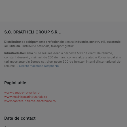
S.C. DRIATHELI GROUP S.R.L
Distribuitor de echipamente profesionale
pentru
industrie, constructii, curatenie
si HORECA
. Distributie nationala, transport gratuit.
Infinitrade Romania
nu se rezuma doar la cei peste 500 de clienti de renume,
constant deserviti, mai mult de 250 de marci comercializate atat in Romania cat si in
tari importante din Europa cat si cei peste 300 de furnizori interni si internationali de
renume …
Citeste mai multe Despre Noi
Pagini utile
www.danube-romania.ro
www.masinispalatindustriale.ro
www.cantare-balante-electronice.ro
Date de contact