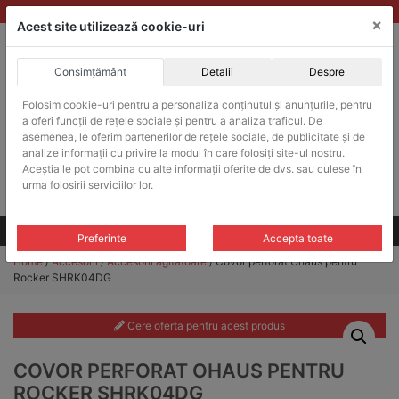
Skip
vanzari@balante-ohaus.ro
|
Infinitrade Romania
×
to
Acest site utilizează cookie-uri
content
Consimțământ
Detalii
Despre
ACHIZITII PUBLICE
Folosim cookie-uri pentru a personaliza conținutul și anunțurile, pentru
Produsele pot fi achizitionate si in sistemul SEAP / SICAP
a oferi funcții de rețele sociale și pentru a analiza traficul. De
Products
asemenea, le oferim partenerilor de rețele sociale, de publicitate și de
search
CAUTARE
analize informații cu privire la modul în care folosiți site-ul nostru.
Aceștia le pot combina cu alte informații oferite de dvs. sau culese în
urma folosirii serviciilor lor.
Cere-ne oferta!
Toate produsele
CONTACT
Preferinte
Accepta toate
Home
/
Accesorii
/
Accesorii agitatoare
/ Covor perforat Ohaus pentru
Rocker SHRK04DG
Cere oferta pentru acest produs
COVOR PERFORAT OHAUS PENTRU
ROCKER SHRK04DG