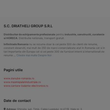
S.C. DRIATHELI GROUP S.R.L
Distribuitor de echipamente profesionale
pentru
industrie, constructii, curatenie
si HORECA
. Distributie nationala, transport gratuit.
Infinitrade Romania
nu se rezuma doar la cei peste 500 de clienti de renume,
constant deserviti, mai mult de 250 de marci comercializate atat in Romania cat si in
tari importante din Europa cat si cei peste 300 de furnizori interni si internationali de
renume …
Citeste mai multe Despre Noi
Pagini utile
www.danube-romania.ro
www.masinispalatindustriale.ro
www.cantare-balante-electronice.ro
Date de contact
Adresa:
Ghiroda, jud. Timis, Calea Lugojului, nr.47/B, Hala nr. 3