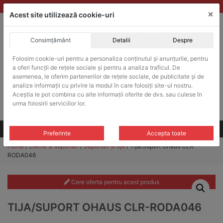
Skip
vanzari@balante-ohaus.ro
|
Infinitrade Romania
×
to
Acest site utilizează cookie-uri
content
Consimțământ
Detalii
Despre
ACHIZITII PUBLICE
Folosim cookie-uri pentru a personaliza conținutul și anunțurile, pentru
Produsele pot fi achizitionate si in sistemul SEAP / SICAP
a oferi funcții de rețele sociale și pentru a analiza traficul. De
Products
asemenea, le oferim partenerilor de rețele sociale, de publicitate și de
search
CAUTARE
analize informații cu privire la modul în care folosiți site-ul nostru.
Aceștia le pot combina cu alte informații oferite de dvs. sau culese în
urma folosirii serviciilor lor.
Cere-ne oferta!
Toate produsele
CONTACT
Preferinte
Accepta toate
Home
/
Cleme si suporturi
/
Suporturi si tije
/ Tija/Suport Ohaus CLR-
RODA046
Cere oferta pentru acest produs
TIJA/SUPORT OHAUS CLR-RODA046