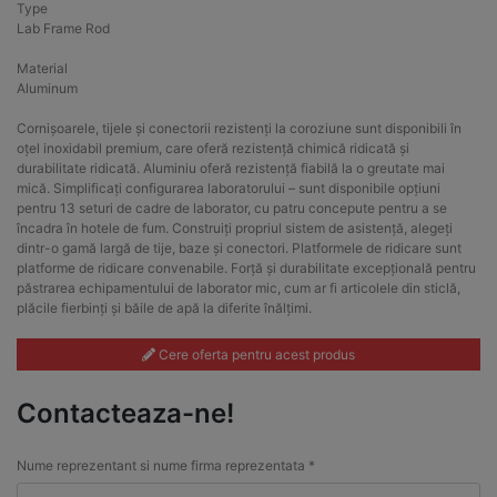
Type
Lab Frame Rod
Material
Aluminum
Cornișoarele, tijele și conectorii rezistenți la coroziune sunt disponibili în
oțel inoxidabil premium, care oferă rezistență chimică ridicată și
durabilitate ridicată. Aluminiu oferă rezistență fiabilă la o greutate mai
mică. Simplificați configurarea laboratorului – sunt disponibile opțiuni
pentru 13 seturi de cadre de laborator, cu patru concepute pentru a se
încadra în hotele de fum. Construiți propriul sistem de asistență, alegeți
dintr-o gamă largă de tije, baze și conectori. Platformele de ridicare sunt
platforme de ridicare convenabile. Forță și durabilitate excepțională pentru
păstrarea echipamentului de laborator mic, cum ar fi articolele din sticlă,
plăcile fierbinți și băile de apă la diferite înălțimi.
Cere oferta pentru acest produs
Contacteaza-ne!
Nume reprezentant si nume firma reprezentata *