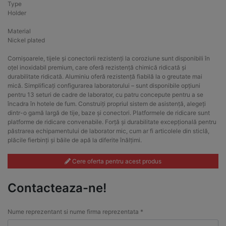
Type
Holder
Material
Nickel plated
Cornișoarele, tijele și conectorii rezistenți la coroziune sunt disponibili în
oțel inoxidabil premium, care oferă rezistență chimică ridicată și
durabilitate ridicată. Aluminiu oferă rezistență fiabilă la o greutate mai
mică. Simplificați configurarea laboratorului – sunt disponibile opțiuni
pentru 13 seturi de cadre de laborator, cu patru concepute pentru a se
încadra în hotele de fum. Construiți propriul sistem de asistență, alegeți
dintr-o gamă largă de tije, baze și conectori. Platformele de ridicare sunt
platforme de ridicare convenabile. Forță și durabilitate excepțională pentru
păstrarea echipamentului de laborator mic, cum ar fi articolele din sticlă,
plăcile fierbinți și băile de apă la diferite înălțimi.
Cere oferta pentru acest produs
Contacteaza-ne!
Nume reprezentant si nume firma reprezentata *