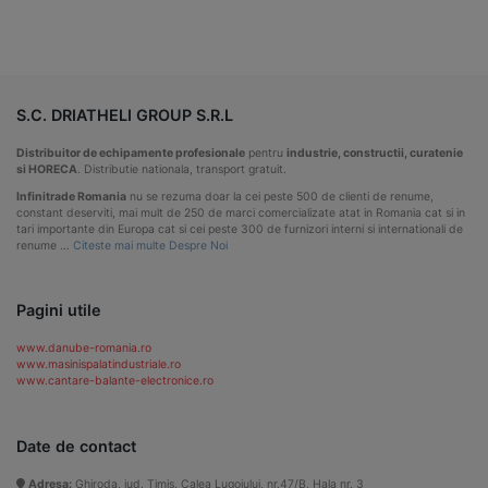
S.C. DRIATHELI GROUP S.R.L
Distribuitor de echipamente profesionale
pentru
industrie, constructii, curatenie
si HORECA
. Distributie nationala, transport gratuit.
Infinitrade Romania
nu se rezuma doar la cei peste 500 de clienti de renume,
constant deserviti, mai mult de 250 de marci comercializate atat in Romania cat si in
tari importante din Europa cat si cei peste 300 de furnizori interni si internationali de
renume …
Citeste mai multe Despre Noi
Pagini utile
www.danube-romania.ro
www.masinispalatindustriale.ro
www.cantare-balante-electronice.ro
Date de contact
Adresa:
Ghiroda, jud. Timis, Calea Lugojului, nr.47/B, Hala nr. 3