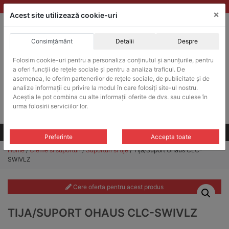
Skip
vanzari@balante-ohaus.ro
|
Infinitrade Romania
×
to
Acest site utilizează cookie-uri
content
Consimțământ
Detalii
Despre
ACHIZITII PUBLICE
Folosim cookie-uri pentru a personaliza conținutul și anunțurile, pentru
Produsele pot fi achizitionate si in sistemul SEAP / SICAP
a oferi funcții de rețele sociale și pentru a analiza traficul. De
Products
asemenea, le oferim partenerilor de rețele sociale, de publicitate și de
search
CAUTARE
analize informații cu privire la modul în care folosiți site-ul nostru.
Aceștia le pot combina cu alte informații oferite de dvs. sau culese în
urma folosirii serviciilor lor.
Cere-ne oferta!
Toate produsele
CONTACT
Preferinte
Accepta toate
Home
/
Cleme si suporturi
/
Suporturi si tije
/ Tija/Suport Ohaus CLC-
SWIVLZ
Cere oferta pentru acest produs
TIJA/SUPORT OHAUS CLC-SWIVLZ