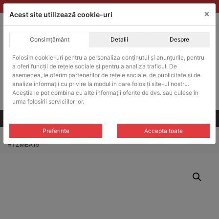
Skip
vanzari@balante-ohaus.ro
|
Infinitrade Romania
×
to
Acest site utilizează cookie-uri
content
Consimțământ
Detalii
Despre
ACHIZITII PUBLICE
Produsele pot fi achizitionate si in sistemul SEAP / SICAP
Folosim cookie-uri pentru a personaliza conținutul și anunțurile, pentru
a oferi funcții de rețele sociale și pentru a analiza traficul. De
Products
search
CAUTARE
asemenea, le oferim partenerilor de rețele sociale, de publicitate și de
analize informații cu privire la modul în care folosiți site-ul nostru.
Aceștia le pot combina cu alte informații oferite de dvs. sau culese în
Cere-ne oferta!
urma folosirii serviciilor lor.
Toate produsele
CONTACT
Preferinte
Accepta toate
Home
/
Cleme si suporturi
/
Suporturi si tije
/ Tija/Suport Ohaus CLC-
HTZMBA15