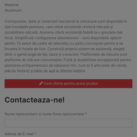
Material
Aluminum
Cornișoarele, tijele și conectorii rezistenți la coroziune sunt disponibili în
oțel inoxidabil premium, care oferă rezistență chimică ridicată și
durabilitate ridicată. Aluminiu oferă rezistență fiabilă la o greutate mai
mică. Simplificați configurarea laboratorului – sunt disponibile opțiuni
pentru 13 seturi de cadre de laborator, cu patru concepute pentru a se
încadra în hotele de fum. Construiți propriul sistem de asistență, alegeți
dintr-o gamă largă de tije, baze și conectori. Platformele de ridicare sunt
platforme de ridicare convenabile. Forță și durabilitate excepțională pentru
păstrarea echipamentului de laborator mic, cum ar fi articolele din sticlă,
plăcile fierbinți și băile de apă la diferite înălțimi.
Cere oferta pentru acest produs
Contacteaza-ne!
Nume reprezentant si nume firma reprezentata *
Adresa de E-mail *