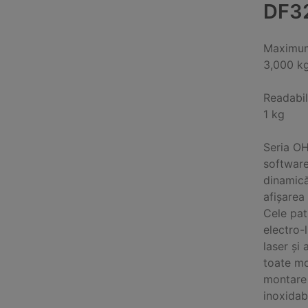
DF3
Maximum
3,000 k
Readabil
1 kg
Seria OH
software
dinamică
afișarea 
Cele pat
electro-
laser și
toate mo
montare 
inoxidabi