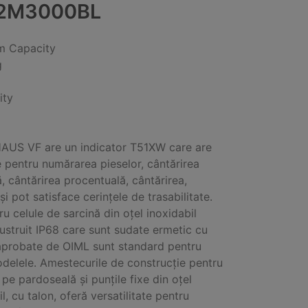
2M3000BL
 Capacity
g
ity
AUS VF are un indicator T51XW care are
 pentru numărarea pieselor, cântărirea
, cântărirea procentuală, cântărirea,
și pot satisface cerințele de trasabilitate.
ru celule de sarcină din oțel inoxidabil
lustruit IP68 care sunt sudate ermetic cu
 aprobate de OIML sunt standard pentru
delele. Amestecurile de construcție pentru
pe pardoseală și punțile fixe din oțel
l, cu talon, oferă versatilitate pentru