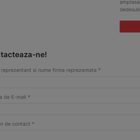
amplasar
dedesubt
tacteaza-ne!
reprezentant si nume firma reprezentata *
a de E-mail *
on de contact *