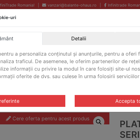
InfiniTrade Romania!
|
vanzari@balante-ohaus.ro
|
Infinitrade Roman
okie-uri
Echipamente profesionale
Livrare rapida.
pentru laborator.
Oriunde in Romania.
ământ
Detalii
Garantie Internationala.
entru a personaliza conținutul și anunțurile, pentru a oferi f
analiza traficul. De asemenea, le oferim partenerilor de rețel
lize informații cu privire la modul în care folosiți site-ul no
mații oferite de dvs. sau culese în urma folosirii serviciilor 
CONTACT
tarire DF
/ Platforma cantarire Seria DF Ohaus DF32M300
referinte
Accepta t
Cere oferta pentru acest produs
PLA
SER