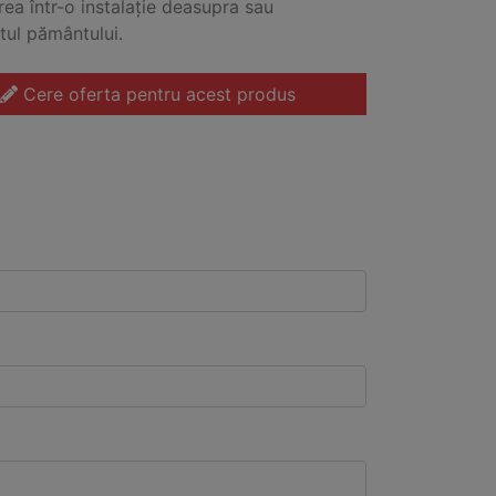
ea într-o instalație deasupra sau
ul pământului.
Cere oferta pentru acest produs