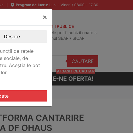
ia
|
Program de lucru:
Luni - Vineri / 08:00 - 17:30
×
ACHIZITII PUBLICE
Produsele pot fi achizitionate si
Despre
in sistemul SEAP / SICAP
uncții de rețele
e sociale, de
CAUTARE
stru. Aceștia le pot
AI GASIT CE CAUTAI?
lor.
CERE-NE OFERTA!
0BL
oate
TFORMA CANTARIRE
IA DF OHAUS