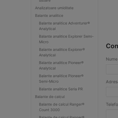
usoare
Analizatoare umiditate
Balante analitice
Balante analitice Adventurer®
Analytical
Balante analitice Explorer Semi-
Micro
Con
Balante analitice Explorer®
Analytical
Nume 
Balante analitice Pioneer®
Analytical
Balante analitice Pioneer®
Semi-Micro
Adres
Balante analitice Seria PR
Balante de calcul
Telef
Balante de calcul Ranger®
Count 3000
Balante de calcul Ranger®