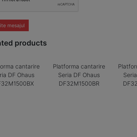
ite mesajul
ated products
forma cantarire
Platforma cantarire
Platfo
ria DF Ohaus
Seria DF Ohaus
Seri
F32M1500BX
DF32M1500BR
DF3