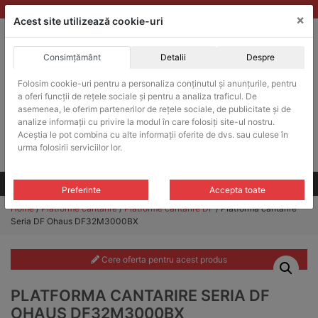
Skip
vanzari@balante-ohaus.ro
|
Infinitrade Romania
×
to
Acest site utilizează cookie-uri
content
Consimțământ
Detalii
Despre
ACHIZITII PUBLICE
Folosim cookie-uri pentru a personaliza conținutul și anunțurile, pentru
Produsele pot fi achizitionate si in sistemul SEAP / SICAP
a oferi funcții de rețele sociale și pentru a analiza traficul. De
Products
asemenea, le oferim partenerilor de rețele sociale, de publicitate și de
search
CAUTARE
analize informații cu privire la modul în care folosiți site-ul nostru.
Aceștia le pot combina cu alte informații oferite de dvs. sau culese în
urma folosirii serviciilor lor.
Cere-ne oferta!
Toate produsele
CONTACT
Preferinte
Accepta toate
Home
/
Platforme cantarire
/
Platforme cantarire DF
/ Platforma cantarire
Seria DF Ohaus DF32M3000BX
Cere oferta pentru acest produs
PLATFORMA CANTARIRE SERIA DF
OHAUS DF32M3000BX