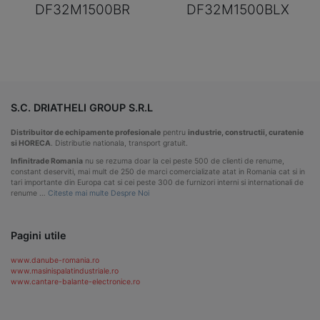
DF32M1500BR
DF32M1500BLX
S.C. DRIATHELI GROUP S.R.L
Distribuitor de echipamente profesionale
pentru
industrie, constructii, curatenie
si HORECA
. Distributie nationala, transport gratuit.
Infinitrade Romania
nu se rezuma doar la cei peste 500 de clienti de renume,
constant deserviti, mai mult de 250 de marci comercializate atat in Romania cat si in
tari importante din Europa cat si cei peste 300 de furnizori interni si internationali de
renume …
Citeste mai multe Despre Noi
Pagini utile
www.danube-romania.ro
www.masinispalatindustriale.ro
www.cantare-balante-electronice.ro