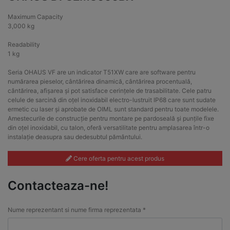
Maximum Capacity
3,000 kg
Readability
1 kg
Seria OHAUS VF are un indicator T51XW care are software pentru
numărarea pieselor, cântărirea dinamică, cântărirea procentuală,
cântărirea, afișarea și pot satisface cerințele de trasabilitate. Cele patru
celule de sarcină din oțel inoxidabil electro-lustruit IP68 care sunt sudate
ermetic cu laser și aprobate de OIML sunt standard pentru toate modelele.
Amestecurile de construcție pentru montare pe pardoseală și punțile fixe
din oțel inoxidabil, cu talon, oferă versatilitate pentru amplasarea într-o
instalație deasupra sau dedesubtul pământului.
Cere oferta pentru acest produs
Contacteaza-ne!
Nume reprezentant si nume firma reprezentata *