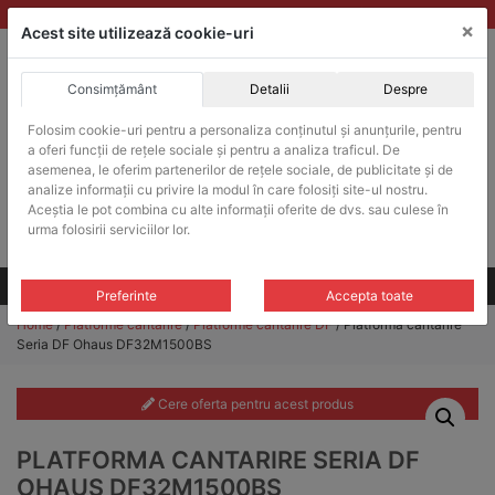
Skip
vanzari@balante-ohaus.ro
|
Infinitrade Romania
×
to
Acest site utilizează cookie-uri
content
Consimțământ
Detalii
Despre
ACHIZITII PUBLICE
Folosim cookie-uri pentru a personaliza conținutul și anunțurile, pentru
Produsele pot fi achizitionate si in sistemul SEAP / SICAP
a oferi funcții de rețele sociale și pentru a analiza traficul. De
Products
asemenea, le oferim partenerilor de rețele sociale, de publicitate și de
search
CAUTARE
analize informații cu privire la modul în care folosiți site-ul nostru.
Aceștia le pot combina cu alte informații oferite de dvs. sau culese în
urma folosirii serviciilor lor.
Cere-ne oferta!
Toate produsele
CONTACT
Preferinte
Accepta toate
Home
/
Platforme cantarire
/
Platforme cantarire DF
/ Platforma cantarire
Seria DF Ohaus DF32M1500BS
Cere oferta pentru acest produs
PLATFORMA CANTARIRE SERIA DF
OHAUS DF32M1500BS