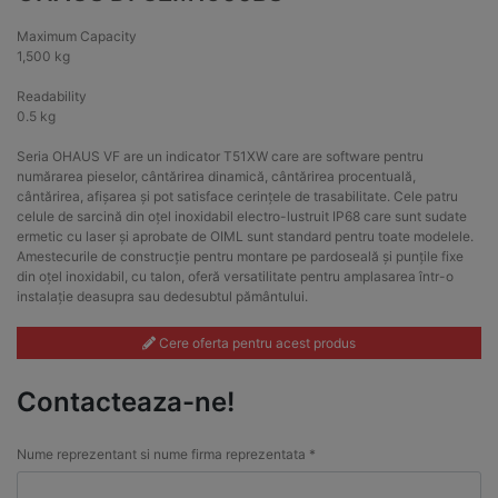
Maximum Capacity
1,500 kg
Readability
0.5 kg
Seria OHAUS VF are un indicator T51XW care are software pentru
numărarea pieselor, cântărirea dinamică, cântărirea procentuală,
cântărirea, afișarea și pot satisface cerințele de trasabilitate. Cele patru
celule de sarcină din oțel inoxidabil electro-lustruit IP68 care sunt sudate
ermetic cu laser și aprobate de OIML sunt standard pentru toate modelele.
Amestecurile de construcție pentru montare pe pardoseală și punțile fixe
din oțel inoxidabil, cu talon, oferă versatilitate pentru amplasarea într-o
instalație deasupra sau dedesubtul pământului.
Cere oferta pentru acest produs
Contacteaza-ne!
Nume reprezentant si nume firma reprezentata *