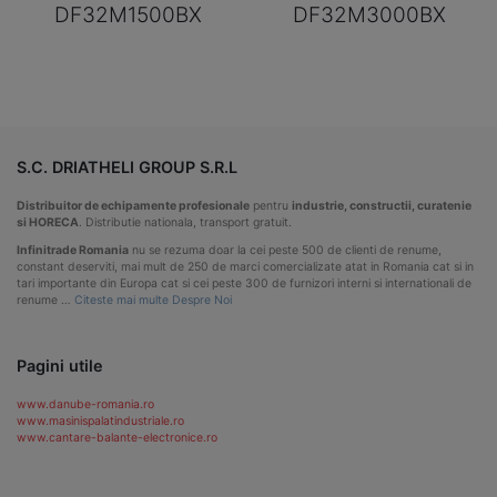
DF32M1500BX
DF32M3000BX
S.C. DRIATHELI GROUP S.R.L
Distribuitor de echipamente profesionale
pentru
industrie, constructii, curatenie
si HORECA
. Distributie nationala, transport gratuit.
Infinitrade Romania
nu se rezuma doar la cei peste 500 de clienti de renume,
constant deserviti, mai mult de 250 de marci comercializate atat in Romania cat si in
tari importante din Europa cat si cei peste 300 de furnizori interni si internationali de
renume …
Citeste mai multe Despre Noi
Pagini utile
www.danube-romania.ro
www.masinispalatindustriale.ro
www.cantare-balante-electronice.ro