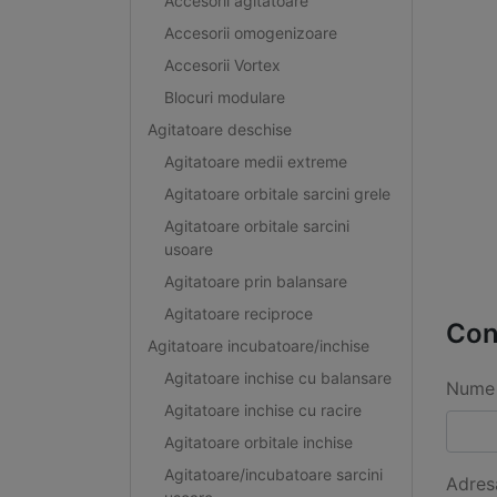
Accesorii agitatoare
Accesorii omogenizoare
Accesorii Vortex
Blocuri modulare
Agitatoare deschise
Agitatoare medii extreme
Agitatoare orbitale sarcini grele
Agitatoare orbitale sarcini
usoare
Agitatoare prin balansare
Agitatoare reciproce
Con
Agitatoare incubatoare/inchise
Agitatoare inchise cu balansare
Nume 
Agitatoare inchise cu racire
Agitatoare orbitale inchise
Agitatoare/incubatoare sarcini
Adres