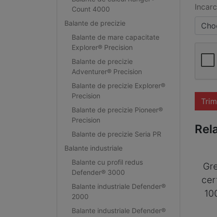
Incarc
Count 4000
Balante de precizie
Choo
Balante de mare capacitate
Explorer® Precision
Balante de precizie
Adventurer® Precision
Balante de precizie Explorer®
Precision
Trim
Balante de precizie Pioneer®
Precision
Rel
Balante de precizie Seria PR
Balante industriale
Balante cu profil redus
Gre
Defender® 3000
cer
Balante industriale Defender®
10
2000
Balante industriale Defender®