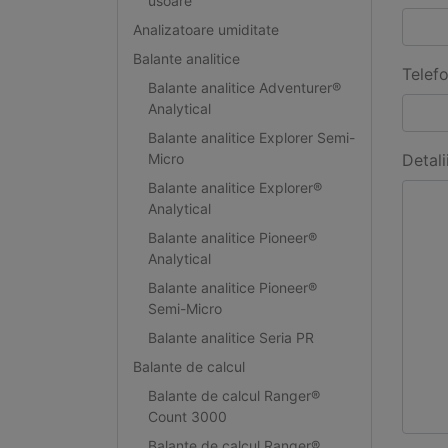
usoare
Analizatoare umiditate
Balante analitice
Telef
Balante analitice Adventurer®
Analytical
Balante analitice Explorer Semi-
Micro
Detali
Balante analitice Explorer®
Analytical
Balante analitice Pioneer®
Analytical
Balante analitice Pioneer®
Semi-Micro
Balante analitice Seria PR
Balante de calcul
Balante de calcul Ranger®
Count 3000
Balante de calcul Ranger®