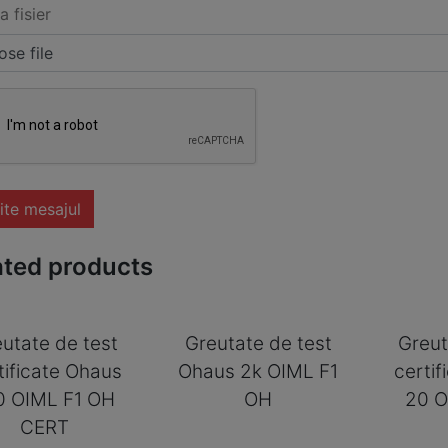
a fisier
se file
ite mesajul
ated products
utate de test
Greutate de test
Greut
tificate Ohaus
Ohaus 2k OIML F1
certi
0 OIML F1 OH
OH
20 O
CERT