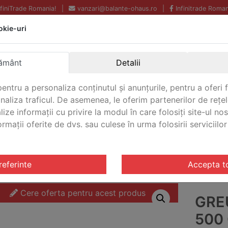
InfiniTrade Romania!
|
vanzari@balante-ohaus.ro
|
Infinitrade Roman
okie-uri
Echipamente profesionale
Livrare rapida.
pentru laborator.
Oriunde in Romania.
ământ
Detalii
Garantie Internationala.
entru a personaliza conținutul și anunțurile, pentru a oferi f
analiza traficul. De asemenea, le oferim partenerilor de rețel
lize informații cu privire la modul în care folosiți site-ul no
mații oferite de dvs. sau culese în urma folosirii serviciilor 
CONTACT
OIML F1
/ Greutate de test Ohaus 500 OIML F1 OH
referinte
Accepta t
Cere oferta pentru acest produs
GRE
500 