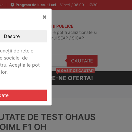
ia
|
Program de lucru:
Luni - Vineri / 08:00 - 17:30
×
ACHIZITII PUBLICE
Produsele pot fi achizitionate si
Despre
in sistemul SEAP / SICAP
uncții de rețele
e sociale, de
CAUTARE
stru. Aceștia le pot
AI GASIT CE CAUTAI?
lor.
CERE-NE OFERTA!
oate
UTATE DE TEST OHAUS
OIML F1 OH