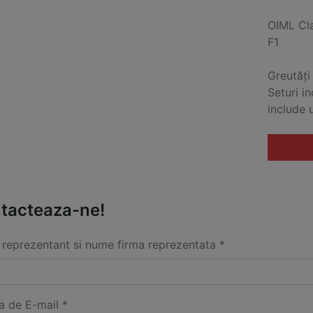
OIML Cl
F1
Greutăți
Seturi i
include 
tacteaza-ne!
reprezentant si nume firma reprezentata *
a de E-mail *