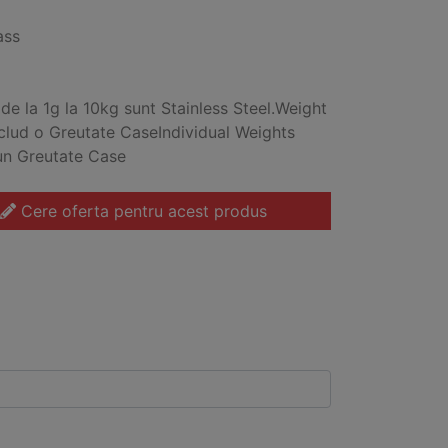
ass
 de la 1g la 10kg sunt Stainless Steel.Weight
nclud o Greutate CaseIndividual Weights
un Greutate Case
Cere oferta pentru acest produs