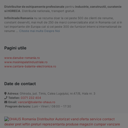
Distribuitor de echipamente profesionale
pentru
industrie, constructii, curatenie
si HORECA
. Distributie nationala, transport gratuit.
Infinitrade Romania
nu se rezuma doar la cei peste 500 de clienti de renume,
constant deserviti, mai mult de 250 de marci comercializate atat in Romania cat si in
tari importante din Europa cat si cei peste 300 de furnizori interni si internationali de
renume …
Citeste mai multe Despre Noi
Pagini utile
www.danube-romania.ro
www.masinispalatindustriale.ro
www.cantare-balante-electronice.ro
Date de contact
Adresa:
Ghiroda, jud. Timis, Calea Lugojului, nr.47/B, Hala nr. 3
Telefon:
0371 232 404
Email:
vanzari@balante-ohaus.ro
Program de lucru:
Luni – Vineri / 08:00 – 17:30