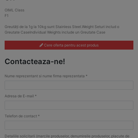
OIML Class
F1
Greutăți de la 1g la 10kg sunt Stainless Steel.Weight Seturi includ o
Greutate CaseIndividual Weights include un Greutate Case
Cere oferta pentru acest produs
Contacteaza-ne!
Nume reprezentant si nume firma reprezentata *
Adresa de E-mail *
Telefon de contact *
Detaliile solicitarii (marcile produselor, denumireile produselor, placute de