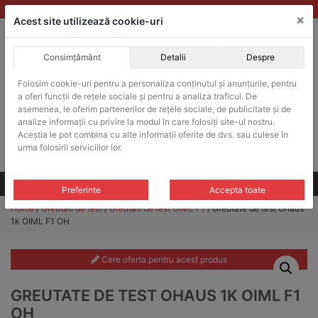
Skip
vanzari@balante-ohaus.ro
|
Infinitrade Romania
×
to
Acest site utilizează cookie-uri
content
Consimțământ
Detalii
Despre
ACHIZITII PUBLICE
Folosim cookie-uri pentru a personaliza conținutul și anunțurile, pentru
Produsele pot fi achizitionate si in sistemul SEAP / SICAP
a oferi funcții de rețele sociale și pentru a analiza traficul. De
Products
asemenea, le oferim partenerilor de rețele sociale, de publicitate și de
search
CAUTARE
analize informații cu privire la modul în care folosiți site-ul nostru.
Aceștia le pot combina cu alte informații oferite de dvs. sau culese în
urma folosirii serviciilor lor.
Cere-ne oferta!
Toate produsele
CONTACT
Preferinte
Accepta toate
Home
/
Greutati de test
/
Greutati de test OIML F1
/ Greutate de test Ohaus
1k OIML F1 OH
Cere oferta pentru acest produs
GREUTATE DE TEST OHAUS 1K OIML F1
OH