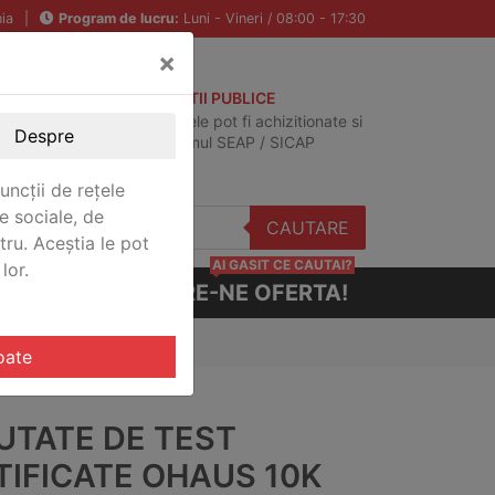
ia
|
Program de lucru:
Luni - Vineri / 08:00 - 17:30
×
ACHIZITII PUBLICE
Produsele pot fi achizitionate si
Despre
in sistemul SEAP / SICAP
uncții de rețele
e sociale, de
CAUTARE
stru. Aceștia le pot
AI GASIT CE CAUTAI?
lor.
CERE-NE OFERTA!
H ,CERT
oate
UTATE DE TEST
TIFICATE OHAUS 10K