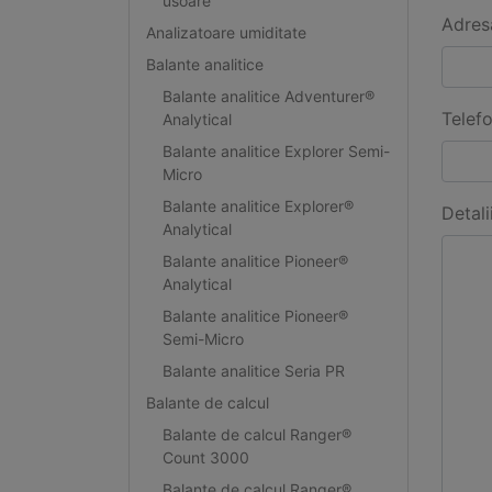
usoare
Adres
Analizatoare umiditate
Balante analitice
Balante analitice Adventurer®
Telef
Analytical
Balante analitice Explorer Semi-
Micro
Balante analitice Explorer®
Detali
Analytical
Balante analitice Pioneer®
Analytical
Balante analitice Pioneer®
Semi-Micro
Balante analitice Seria PR
Balante de calcul
Balante de calcul Ranger®
Count 3000
Balante de calcul Ranger®