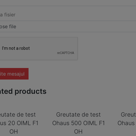
a fisier
se file
ite mesajul
ated products
utate de test
Greutate de test
Greut
us 20 OIML F1
Ohaus 500 OIML F1
Ohaus 
OH
OH