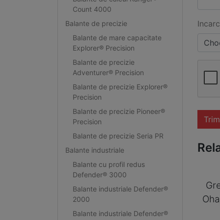
Count 4000
Incarc
Balante de precizie
Balante de mare capacitate
Choo
Explorer® Precision
Balante de precizie
Adventurer® Precision
Balante de precizie Explorer®
Precision
Balante de precizie Pioneer®
Trim
Precision
Balante de precizie Seria PR
Rel
Balante industriale
Balante cu profil redus
Defender® 3000
Gre
Balante industriale Defender®
Oha
2000
Balante industriale Defender®