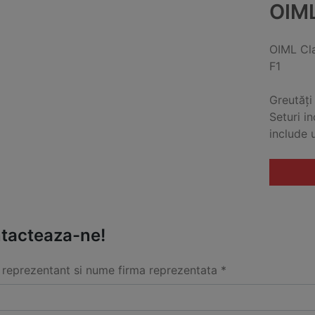
OIML
OIML Cl
F1
Greutăți
Seturi i
include 
tacteaza-ne!
reprezentant si nume firma reprezentata *