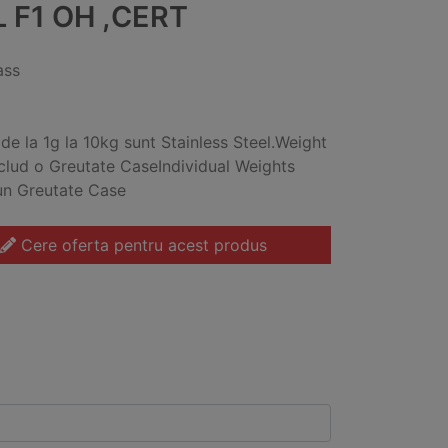
 F1 OH ,CERT
ass
 de la 1g la 10kg sunt Stainless Steel.Weight
nclud o Greutate CaseIndividual Weights
un Greutate Case
Cere oferta pentru acest produs