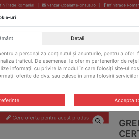
InfiniTrade Romania!
|
vanzari@balante-ohaus.ro
|
Infinitrade Roman
okie-uri
Echipamente profesionale
Livrare rapida.
pentru laborator.
Oriunde in Romania.
ământ
Detalii
Garantie Internationala.
entru a personaliza conținutul și anunțurile, pentru a oferi f
analiza traficul. De asemenea, le oferim partenerilor de rețel
lize informații cu privire la modul în care folosiți site-ul no
mații oferite de dvs. sau culese în urma folosirii serviciilor 
CONTACT
OIML F1
/ Greutate de test certificate Ohaus 10k OIML F1 O
referinte
Accepta t
Cere oferta pentru acest produs
GRE
CER