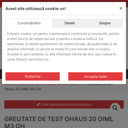
Skip
vanzari@balante-ohaus.ro
|
Infinitrade Romania
×
to
Acest site utilizează cookie-uri
content
Consimțământ
Detalii
Despre
ACHIZITII PUBLICE
Folosim cookie-uri pentru a personaliza conținutul și anunțurile, pentru
Produsele pot fi achizitionate si in sistemul SEAP / SICAP
a oferi funcții de rețele sociale și pentru a analiza traficul. De
Products
asemenea, le oferim partenerilor de rețele sociale, de publicitate și de
search
CAUTARE
analize informații cu privire la modul în care folosiți site-ul nostru.
Aceștia le pot combina cu alte informații oferite de dvs. sau culese în
urma folosirii serviciilor lor.
Cere-ne oferta!
Toate produsele
CONTACT
Preferinte
Accepta toate
Home
/
Greutati de test
/
Greutati de test OIML M3
/ Greutate de test
Ohaus 20 OIML M3 OH
Cere oferta pentru acest produs
GREUTATE DE TEST OHAUS 20 OIML
M3 OH