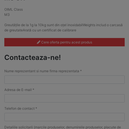
OIML Class
M3
Greutățile de la 1g la 10kg sunt din oțel inoxidabilWeights includ o carcasă
de greutateArată cu un certificat de calibrare
Cere oferta pentru acest produs
Contacteaza-ne!
Nume reprezentant si nume firma reprezentata *
Adresa de E-mail *
Telefon de contact *
Detaliile solicitarii (marcile produselor, denumireile produselor, placute de