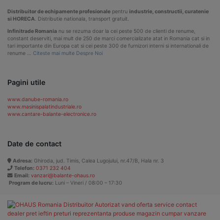
Distribuitor de echipamente profesionale
pentru
industrie, constructii, curatenie
si HORECA
. Distributie nationala, transport gratuit.
Infinitrade Romania
nu se rezuma doar la cei peste 500 de clienti de renume,
constant deserviti, mai mult de 250 de marci comercializate atat in Romania cat si in
tari importante din Europa cat si cei peste 300 de furnizori interni si internationali de
renume …
Citeste mai multe Despre Noi
Pagini utile
www.danube-romania.ro
www.masinispalatindustriale.ro
www.cantare-balante-electronice.ro
Date de contact
Adresa:
Ghiroda, jud. Timis, Calea Lugojului, nr.47/B, Hala nr. 3
Telefon:
0371 232 404
Email:
vanzari@balante-ohaus.ro
Program de lucru:
Luni – Vineri / 08:00 – 17:30