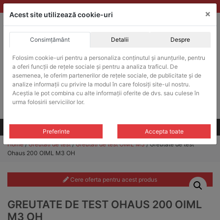
Skip
vanzari@balante-ohaus.ro
|
Infinitrade Romania
×
to
Acest site utilizează cookie-uri
content
Consimțământ
Detalii
Despre
ACHIZITII PUBLICE
Folosim cookie-uri pentru a personaliza conținutul și anunțurile, pentru
Produsele pot fi achizitionate si in sistemul SEAP / SICAP
a oferi funcții de rețele sociale și pentru a analiza traficul. De
Products
asemenea, le oferim partenerilor de rețele sociale, de publicitate și de
search
CAUTARE
analize informații cu privire la modul în care folosiți site-ul nostru.
Aceștia le pot combina cu alte informații oferite de dvs. sau culese în
urma folosirii serviciilor lor.
Cere-ne oferta!
Toate produsele
CONTACT
Preferinte
Accepta toate
Home
/
Greutati de test
/
Greutati de test OIML M3
/ Greutate de test
Ohaus 200 OIML M3 OH
Cere oferta pentru acest produs
GREUTATE DE TEST OHAUS 200 OIML
M3 OH