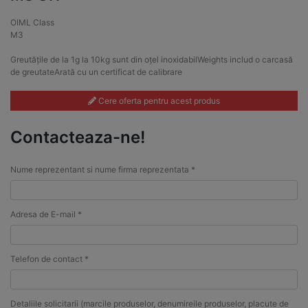
OIML Class
M3
Greutățile de la 1g la 10kg sunt din oțel inoxidabilWeights includ o carcasă
de greutateArată cu un certificat de calibrare
Cere oferta pentru acest produs
Contacteaza-ne!
Nume reprezentant si nume firma reprezentata *
Adresa de E-mail *
Telefon de contact *
Detaliile solicitarii (marcile produselor, denumireile produselor, placute de