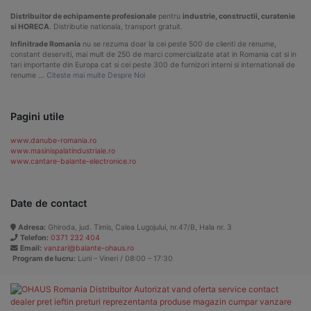
Distribuitor de echipamente profesionale
pentru
industrie, constructii, curatenie
si HORECA
. Distributie nationala, transport gratuit.
Infinitrade Romania
nu se rezuma doar la cei peste 500 de clienti de renume,
constant deserviti, mai mult de 250 de marci comercializate atat in Romania cat si in
tari importante din Europa cat si cei peste 300 de furnizori interni si internationali de
renume …
Citeste mai multe Despre Noi
Pagini utile
www.danube-romania.ro
www.masinispalatindustriale.ro
www.cantare-balante-electronice.ro
Date de contact
Adresa:
Ghiroda, jud. Timis, Calea Lugojului, nr.47/B, Hala nr. 3
Telefon:
0371 232 404
Email:
vanzari@balante-ohaus.ro
Program de lucru:
Luni – Vineri / 08:00 – 17:30