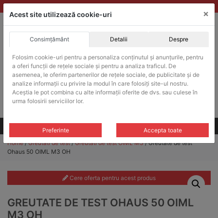
Skip
vanzari@balante-ohaus.ro
|
Infinitrade Romania
×
to
Acest site utilizează cookie-uri
content
Consimțământ
Detalii
Despre
ACHIZITII PUBLICE
Folosim cookie-uri pentru a personaliza conținutul și anunțurile, pentru
Produsele pot fi achizitionate si in sistemul SEAP / SICAP
a oferi funcții de rețele sociale și pentru a analiza traficul. De
Products
asemenea, le oferim partenerilor de rețele sociale, de publicitate și de
search
CAUTARE
analize informații cu privire la modul în care folosiți site-ul nostru.
Aceștia le pot combina cu alte informații oferite de dvs. sau culese în
urma folosirii serviciilor lor.
Cere-ne oferta!
Toate produsele
CONTACT
Preferinte
Accepta toate
Home
/
Greutati de test
/
Greutati de test OIML M3
/ Greutate de test
Ohaus 50 OIML M3 OH
Cere oferta pentru acest produs
GREUTATE DE TEST OHAUS 50 OIML
M3 OH