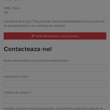
OIML Class
M3
Greutățile de la 1g la 10kg sunt din oțel inoxidabilWeights includ o carcasă
de greutateArată cu un certificat de calibrare
Cere oferta pentru acest produs
Contacteaza-ne!
Nume reprezentant si nume firma reprezentata *
Adresa de E-mail *
Telefon de contact *
Detaliile solicitarii (marcile produselor, denumireile produselor, placute de