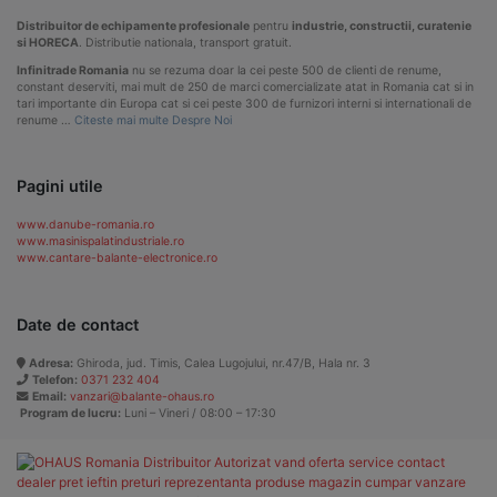
Distribuitor de echipamente profesionale
pentru
industrie, constructii, curatenie
si HORECA
. Distributie nationala, transport gratuit.
Infinitrade Romania
nu se rezuma doar la cei peste 500 de clienti de renume,
constant deserviti, mai mult de 250 de marci comercializate atat in Romania cat si in
tari importante din Europa cat si cei peste 300 de furnizori interni si internationali de
renume …
Citeste mai multe Despre Noi
Pagini utile
www.danube-romania.ro
www.masinispalatindustriale.ro
www.cantare-balante-electronice.ro
Date de contact
Adresa:
Ghiroda, jud. Timis, Calea Lugojului, nr.47/B, Hala nr. 3
Telefon:
0371 232 404
Email:
vanzari@balante-ohaus.ro
Program de lucru:
Luni – Vineri / 08:00 – 17:30