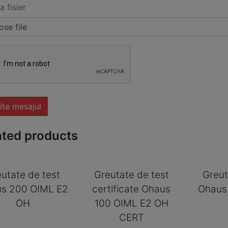
a fisier
se file
ite mesajul
ated products
utate de test
Greutate de test
Greut
s 200 OIML E2
certificate Ohaus
Ohaus
OH
100 OIML E2 OH
CERT