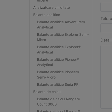
usoare
Analizatoare umiditate
Balante analitice
Telef
Balante analitice Adventurer®
Analytical
Balante analitice Explorer Semi-
Micro
Detali
Balante analitice Explorer®
Analytical
Balante analitice Pioneer®
Analytical
Balante analitice Pioneer®
Semi-Micro
Balante analitice Seria PR
Balante de calcul
Balante de calcul Ranger®
Count 3000
Balante de calcul Ranger®