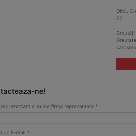
OIML Cl
E2
Greutăți
Greutate
caroseri
tacteaza-ne!
reprezentant si nume firma reprezentata *
a de E-mail *