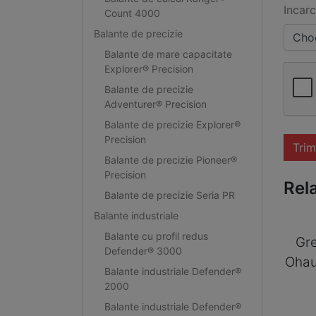
Incarc
Count 4000
Balante de precizie
Choo
Balante de mare capacitate
Explorer® Precision
Balante de precizie
Adventurer® Precision
Balante de precizie Explorer®
Precision
Trim
Balante de precizie Pioneer®
Precision
Rel
Balante de precizie Seria PR
Balante industriale
Balante cu profil redus
Gre
Defender® 3000
Ohau
Balante industriale Defender®
2000
Balante industriale Defender®