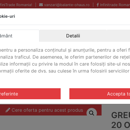
InfiniTrade Romania!
|
vanzari@balante-ohaus.ro
|
Infinitrade Roman
okie-uri
Echipamente profesionale
Livrare rapida.
pentru laborator.
Oriunde in Romania.
ământ
Detalii
Garantie Internationala.
entru a personaliza conținutul și anunțurile, pentru a oferi f
analiza traficul. De asemenea, le oferim partenerilor de rețel
lize informații cu privire la modul în care folosiți site-ul no
mații oferite de dvs. sau culese în urma folosirii serviciilor 
CONTACT
OIML E2
/ Greutate de test Ohaus 20 OIML E2 OH
referinte
Accepta t
Cere oferta pentru acest produs
GRE
20 O