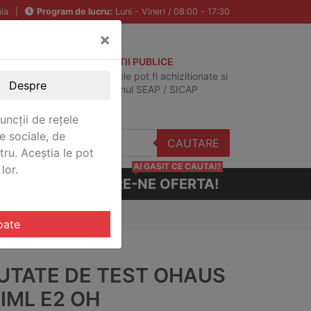
ia
|
Program de lucru:
Luni - Vineri / 08:00 - 17:30
×
ACHIZITII PUBLICE
Produsele pot fi achizitionate si
Despre
in sistemul SEAP / SICAP
uncții de rețele
e sociale, de
CAUTARE
stru. Aceștia le pot
AI GASIT CE CAUTAI?
lor.
CERE-NE OFERTA!
oate
UTATE DE TEST OHAUS
IML E2 OH