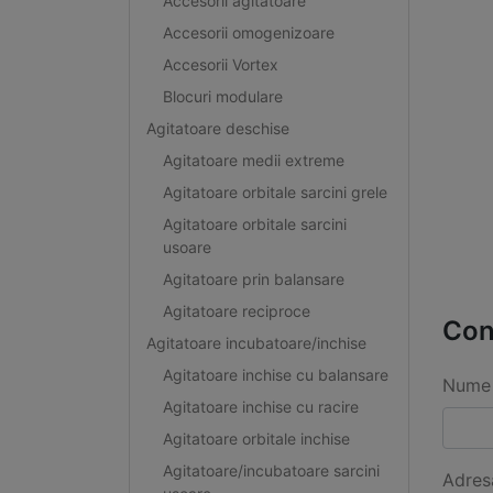
Accesorii agitatoare
Accesorii omogenizoare
Accesorii Vortex
Blocuri modulare
Agitatoare deschise
Agitatoare medii extreme
Agitatoare orbitale sarcini grele
Agitatoare orbitale sarcini
usoare
Agitatoare prin balansare
Agitatoare reciproce
Con
Agitatoare incubatoare/inchise
Agitatoare inchise cu balansare
Nume 
Agitatoare inchise cu racire
Agitatoare orbitale inchise
Agitatoare/incubatoare sarcini
Adres