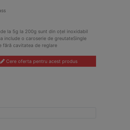
ass
 de la 5g la 200g sunt din oțel inoxidabil
a include o caroserie de greutateSingle
e fără cavitatea de reglare
Cere oferta pentru acest produs