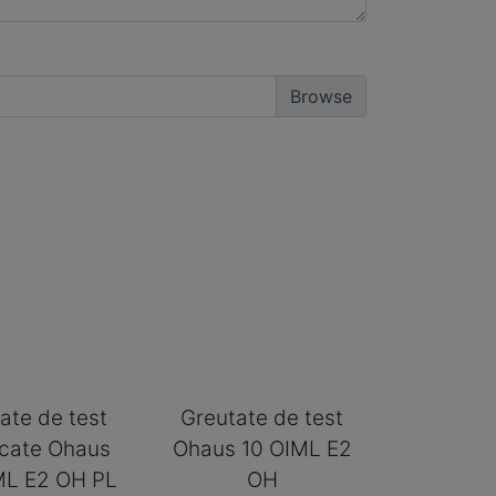
ate de test
Greutate de test
ficate Ohaus
Ohaus 10 OIML E2
ML E2 OH PL
OH