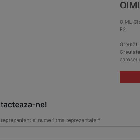
OIM
OIML Cl
E2
Greutăți
Greutate
caroseri
tacteaza-ne!
reprezentant si nume firma reprezentata *