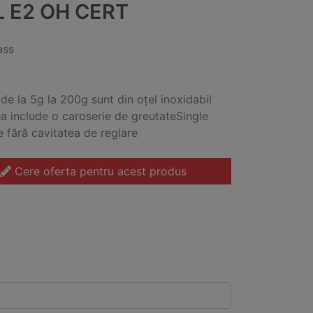
L E2 OH CERT
ass
 de la 5g la 200g sunt din oțel inoxidabil
a include o caroserie de greutateSingle
e fără cavitatea de reglare
Cere oferta pentru acest produs