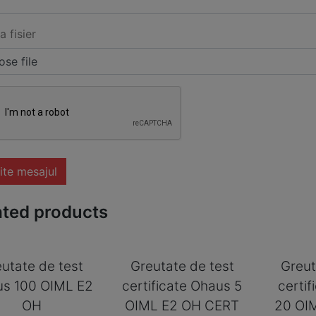
a fisier
se file
ite mesajul
ated products
utate de test
Greutate de test
Greut
s 100 OIML E2
certificate Ohaus 5
certi
OH
OIML E2 OH CERT
20 OI