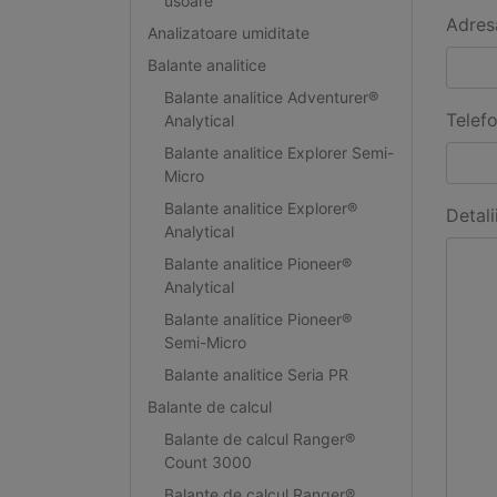
usoare
Adres
Analizatoare umiditate
Balante analitice
Balante analitice Adventurer®
Telef
Analytical
Balante analitice Explorer Semi-
Micro
Balante analitice Explorer®
Detali
Analytical
Balante analitice Pioneer®
Analytical
Balante analitice Pioneer®
Semi-Micro
Balante analitice Seria PR
Balante de calcul
Balante de calcul Ranger®
Count 3000
Balante de calcul Ranger®