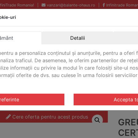
InfiniTrade Romania!
|
vanzari@balante-ohaus.ro
|
Infinitrade Roman
okie-uri
Echipamente profesionale
Livrare rapida.
pentru laborator.
Oriunde in Romania.
ământ
Detalii
Garantie Internationala.
entru a personaliza conținutul și anunțurile, pentru a oferi f
analiza traficul. De asemenea, le oferim partenerilor de rețel
lize informații cu privire la modul în care folosiți site-ul no
mații oferite de dvs. sau culese în urma folosirii serviciilor 
CONTACT
OIML E2
/ Greutate de test certificate Ohaus 100 OIML E2
referinte
Accepta t
Cere oferta pentru acest produs
GRE
CER