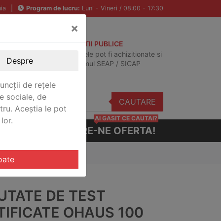
ia
|
Program de lucru:
Luni - Vineri / 08:00 - 17:30
×
ACHIZITII PUBLICE
Produsele pot fi achizitionate si
Despre
in sistemul SEAP / SICAP
uncții de rețele
e sociale, de
CAUTARE
stru. Aceștia le pot
AI GASIT CE CAUTAI?
lor.
CERE-NE OFERTA!
 OH CERT
oate
UTATE DE TEST
TIFICATE OHAUS 100