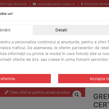
InfiniTrade Romania!
|
vanzari@balante-ohaus.ro
|
Infinitrade Roman
okie-uri
Echipamente profesionale
Livrare rapida.
pentru laborator.
Oriunde in Romania.
ământ
Detalii
Garantie Internationala.
entru a personaliza conținutul și anunțurile, pentru a oferi f
analiza traficul. De asemenea, le oferim partenerilor de rețel
lize informații cu privire la modul în care folosiți site-ul no
mații oferite de dvs. sau culese în urma folosirii serviciilor 
CONTACT
OIML E2
/ Greutate de test certificate Ohaus 50 OIML E2 
referinte
Accepta t
Cere oferta pentru acest produs
GRE
CER