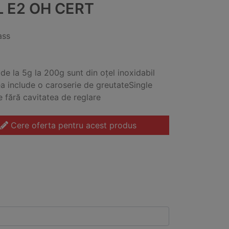
L E2 OH CERT
ass
 de la 5g la 200g sunt din oțel inoxidabil
a include o caroserie de greutateSingle
e fără cavitatea de reglare
Cere oferta pentru acest produs