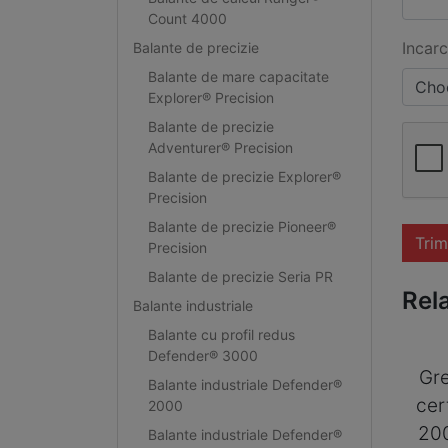
Count 4000
Incarc
Balante de precizie
Balante de mare capacitate
Choo
Explorer® Precision
Balante de precizie
Adventurer® Precision
Balante de precizie Explorer®
Precision
Balante de precizie Pioneer®
Trim
Precision
Balante de precizie Seria PR
Rel
Balante industriale
Balante cu profil redus
Defender® 3000
Gre
Balante industriale Defender®
cer
2000
20
Balante industriale Defender®