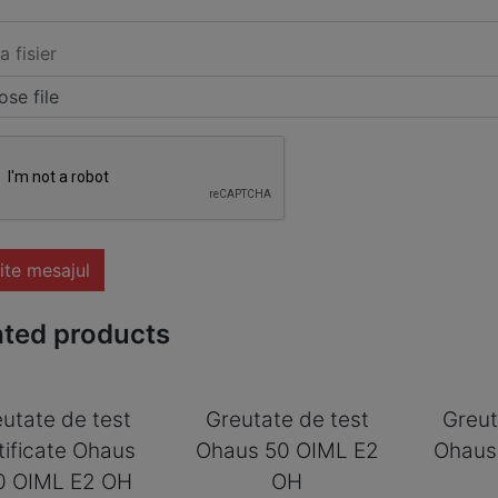
a fisier
se file
ite mesajul
ated products
utate de test
Greutate de test
Greut
tificate Ohaus
Ohaus 50 OIML E2
Ohaus
0 OIML E2 OH
OH