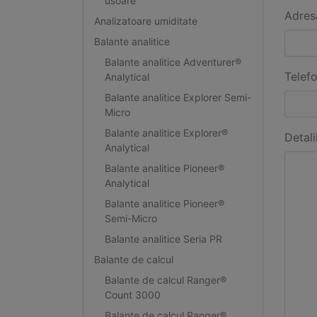
usoare
Adres
Analizatoare umiditate
Balante analitice
Balante analitice Adventurer®
Telef
Analytical
Balante analitice Explorer Semi-
Micro
Balante analitice Explorer®
Detali
Analytical
Balante analitice Pioneer®
Analytical
Balante analitice Pioneer®
Semi-Micro
Balante analitice Seria PR
Balante de calcul
Balante de calcul Ranger®
Count 3000
Balante de calcul Ranger®