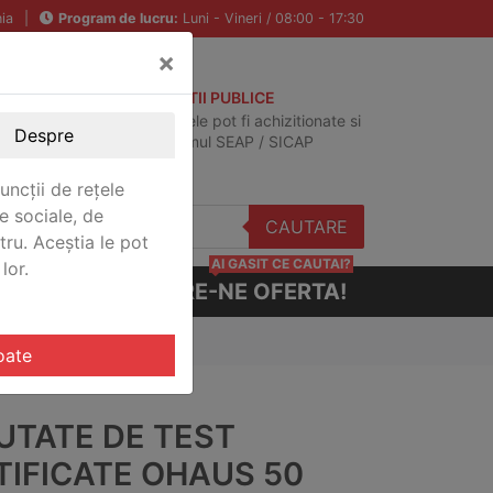
ia
|
Program de lucru:
Luni - Vineri / 08:00 - 17:30
×
ACHIZITII PUBLICE
Produsele pot fi achizitionate si
Despre
in sistemul SEAP / SICAP
uncții de rețele
e sociale, de
CAUTARE
stru. Aceștia le pot
AI GASIT CE CAUTAI?
lor.
CERE-NE OFERTA!
OH CERT
oate
UTATE DE TEST
TIFICATE OHAUS 50