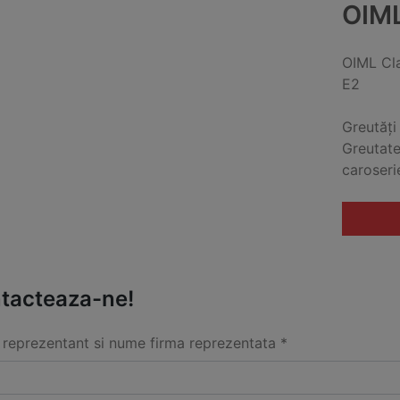
OIM
OIML Cl
E2
Greutăți
Greutate
caroseri
tacteaza-ne!
reprezentant si nume firma reprezentata *