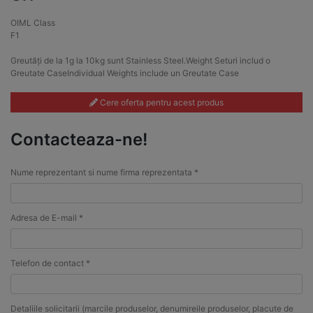
OIML Class
F1
Greutăți de la 1g la 10kg sunt Stainless Steel.Weight Seturi includ o
Greutate CaseIndividual Weights include un Greutate Case
Cere oferta pentru acest produs
Contacteaza-ne!
Nume reprezentant si nume firma reprezentata *
Adresa de E-mail *
Telefon de contact *
Detaliile solicitarii (marcile produselor, denumireile produselor, placute de