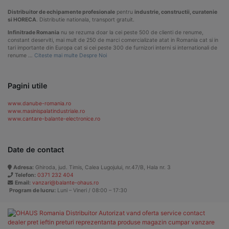
Distribuitor de echipamente profesionale
pentru
industrie, constructii, curatenie
si HORECA
. Distributie nationala, transport gratuit.
Infinitrade Romania
nu se rezuma doar la cei peste 500 de clienti de renume,
constant deserviti, mai mult de 250 de marci comercializate atat in Romania cat si in
tari importante din Europa cat si cei peste 300 de furnizori interni si internationali de
renume …
Citeste mai multe Despre Noi
Pagini utile
www.danube-romania.ro
www.masinispalatindustriale.ro
www.cantare-balante-electronice.ro
Date de contact
Adresa:
Ghiroda, jud. Timis, Calea Lugojului, nr.47/B, Hala nr. 3
Telefon:
0371 232 404
Email:
vanzari@balante-ohaus.ro
Program de lucru:
Luni – Vineri / 08:00 – 17:30