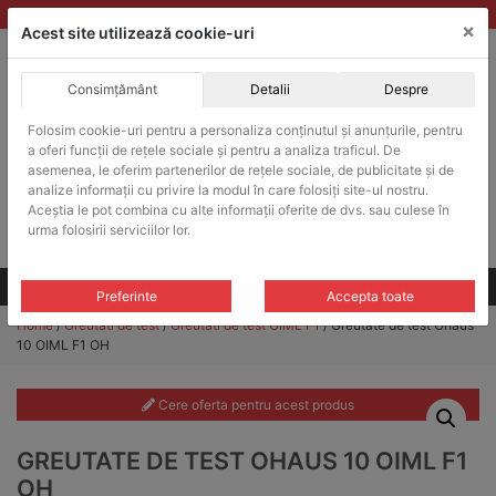
Skip
vanzari@balante-ohaus.ro
|
Infinitrade Romania
×
to
Acest site utilizează cookie-uri
content
Consimțământ
Detalii
Despre
ACHIZITII PUBLICE
Folosim cookie-uri pentru a personaliza conținutul și anunțurile, pentru
Produsele pot fi achizitionate si in sistemul SEAP / SICAP
a oferi funcții de rețele sociale și pentru a analiza traficul. De
Products
asemenea, le oferim partenerilor de rețele sociale, de publicitate și de
search
CAUTARE
analize informații cu privire la modul în care folosiți site-ul nostru.
Aceștia le pot combina cu alte informații oferite de dvs. sau culese în
urma folosirii serviciilor lor.
Cere-ne oferta!
Toate produsele
CONTACT
Preferinte
Accepta toate
Home
/
Greutati de test
/
Greutati de test OIML F1
/ Greutate de test Ohaus
10 OIML F1 OH
Cere oferta pentru acest produs
GREUTATE DE TEST OHAUS 10 OIML F1
OH