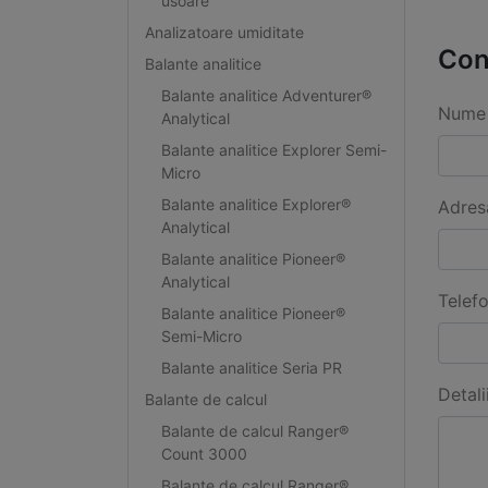
usoare
Analizatoare umiditate
Con
Balante analitice
Balante analitice Adventurer®
Nume 
Analytical
Balante analitice Explorer Semi-
Micro
Balante analitice Explorer®
Adres
Analytical
Balante analitice Pioneer®
Analytical
Telef
Balante analitice Pioneer®
Semi-Micro
Balante analitice Seria PR
Detali
Balante de calcul
Balante de calcul Ranger®
Count 3000
Balante de calcul Ranger®