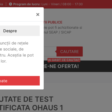
ia
|
Program de lucru:
Luni - Vineri / 08:00 - 17:30
×
ACHIZITII PUBLICE
Produsele pot fi achizitionate si
Despre
in sistemul SEAP / SICAP
uncții de rețele
e sociale, de
CAUTARE
stru. Aceștia le pot
AI GASIT CE CAUTAI?
lor.
CERE-NE OFERTA!
 CERT
oate
UTATE DE TEST
TIFICATA OHAUS 1