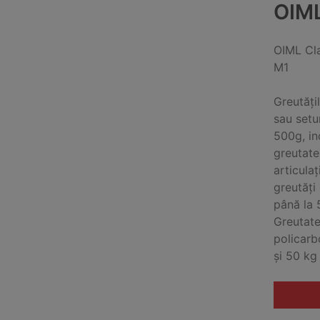
OIM
OIML Cl
M1
Greutăți
sau setu
500g, in
greutate
articula
greutăți
până la 
Greutate
policarb
și 50 kg