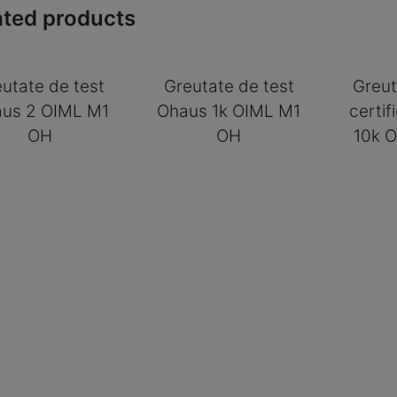
ated products
utate de test
Greutate de test
Greut
us 2 OIML M1
Ohaus 1k OIML M1
certi
OH
OH
10k 