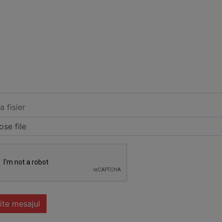
a fisier
se file
ite mesajul