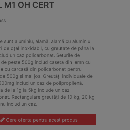
L M1 OH CERT
ass
le sunt aluminiu, alamă, alamă cu aluminiu
ri de oțel inoxidabil, cu greutate de până la
clud un caz policarbonat. Seturile de
 de peste 500g includ caseta din lemn cu
ție cu carcasă din policarbonat pentru
 de 500g și mai jos. Greutăți individuale de
500mg includ un caz de polipropilenă.
a de la 1g la 5kg include un caz
onat. Rectangulare greutăți de 10 kg, 20 kg
 nu includ un caz.
Cere oferta pentru acest produs