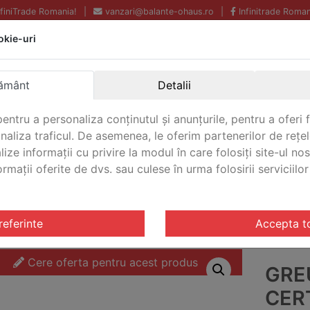
InfiniTrade Romania!
|
vanzari@balante-ohaus.ro
|
Infinitrade Roman
okie-uri
Echipamente profesionale
Livrare rapida.
pentru laborator.
Oriunde in Romania.
ământ
Detalii
Garantie Internationala.
entru a personaliza conținutul și anunțurile, pentru a oferi f
analiza traficul. De asemenea, le oferim partenerilor de rețel
lize informații cu privire la modul în care folosiți site-ul no
mații oferite de dvs. sau culese în urma folosirii serviciilor 
CONTACT
OIML M1
/ Greutate de test certificata Ohaus 1 OIML M1 OH
referinte
Accepta t
Cere oferta pentru acest produs
GRE
CER