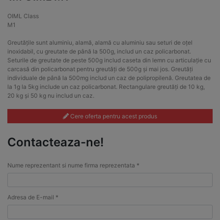
OIML Class
M1
Greutățile sunt aluminiu, alamă, alamă cu aluminiu sau seturi de oțel
inoxidabil, cu greutate de până la 500g, includ un caz policarbonat.
Seturile de greutate de peste 500g includ caseta din lemn cu articulație cu
carcasă din policarbonat pentru greutăți de 500g și mai jos. Greutăți
individuale de până la 500mg includ un caz de polipropilenă. Greutatea de
la 1g la 5kg include un caz policarbonat. Rectangulare greutăți de 10 kg,
20 kg și 50 kg nu includ un caz.
Cere oferta pentru acest produs
Contacteaza-ne!
Nume reprezentant si nume firma reprezentata *
Adresa de E-mail *