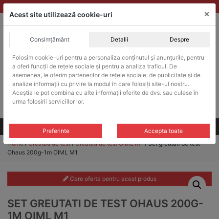
Skip
vanzari@balante-ohaus.ro
|
Infinitrade Romania
×
to
Acest site utilizează cookie-uri
content
Consimțământ
Detalii
Despre
ACHIZITII PUBLICE
Folosim cookie-uri pentru a personaliza conținutul și anunțurile, pentru
Produsele pot fi achizitionate si in sistemul SEAP / SICAP
a oferi funcții de rețele sociale și pentru a analiza traficul. De
Products
asemenea, le oferim partenerilor de rețele sociale, de publicitate și de
search
CAUTARE
analize informații cu privire la modul în care folosiți site-ul nostru.
Aceștia le pot combina cu alte informații oferite de dvs. sau culese în
urma folosirii serviciilor lor.
Cere-ne oferta!
Toate produsele
CONTACT
Preferinte
Accepta toate
Home
/
Greutati de test
/
Greutati de test OIML M1
/ Set greutati de test
Ohaus 200g-1m OIML M1
Cere oferta pentru acest produs
SET GREUTATI DE TEST OHAUS 200G-
1M OIML M1