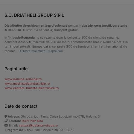
S.C. DRIATHELI GROUP S.R.L
Distribuitor de echipamente profesionale
pentru
industrie, constructii, curatenie
si HORECA
. Distributie nationala, transport gratuit.
Infinitrade Romania
nu se rezuma doar la cei peste 500 de clienti de renume,
constant deserviti, mai mult de 250 de marci comercializate atat in Romania cat si in
tari importante din Europa cat si cei peste 300 de furnizori interni si internationali de
renume …
Citeste mai multe Despre Noi
Pagini utile
www.danube-romania.ro
www.masinispalatindustriale.ro
www.cantare-balante-electronice.ro
Date de contact
Adresa:
Ghiroda, jud. Timis, Calea Lugojului, nr.47/B, Hala nr. 3
Telefon:
0371 232 404
Email:
vanzari@balante-ohaus.ro
Program de lucru:
Luni – Vineri / 08:00 – 17:30